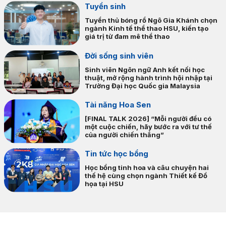
Tuyển sinh
hợp tác trong đào tạo, trao đổi học thuật và phát triển các chương
trình giáo dục quốc tế. Thỏa thuận là bước tiến mới trong chiến
Tuyển thủ bóng rổ Ngô Gia Khánh chọn
ngành Kinh tế thể thao HSU, kiến tạo
lược quốc tế hóa giáo dục của HSU, đồng thời mở thêm cơ hội để
giá trị từ đam mê thể thao
sinh viên học tập, giao lưu và trải…
Đời sống sinh viên
Sinh viên Ngôn ngữ Anh kết nối học
thuật, mở rộng hành trình hội nhập tại
Trường Đại học Quốc gia Malaysia
Tài năng Hoa Sen
[FINAL TALK 2026] “Mỗi người đều có
một cuộc chiến, hãy bước ra với tư thế
của người chiến thắng”
Tin tức học bổng
Học bổng tinh hoa và câu chuyện hai
thế hệ cùng chọn ngành Thiết kế Đồ
họa tại HSU