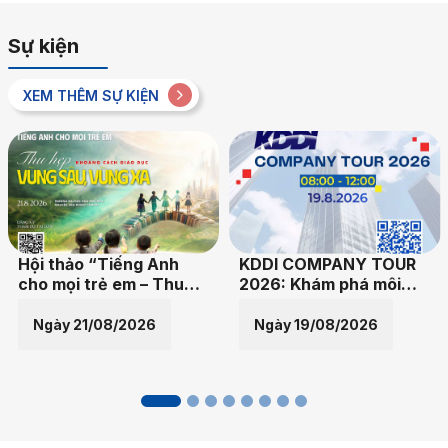
Sự kiện
XEM THÊM SỰ KIỆN
KDDI COMPANY TOUR
Đồ án tốt nghiệp sinh
2026: Khám phá môi
viên Thiết kế Đồ họa 
o
trường làm việc doanh
Nghệ thuật số được
xa”
nghiệp quốc tế
triển lãm tại ga Metro
Ngày 19/08/2026
Ngày 15/08/2026
Bến Thành