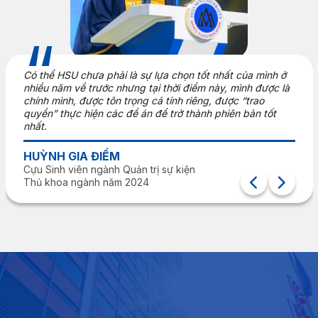
5 năm trước, mình chỉ là một sinh viên vô tư, thậm
ình ở
điểm trung bình 3.0 trong năm đầu tiên còn khôn
ược là
được. Nhưng bây giờ, mình ở đây với một thông đ
Chúng ta thực sự có thể biến điều không thể thàn
tốt
Hãy tự hào về hành trình của bạn và biết rằng nh
đoạn lớn hơn nữa đang chờ đợi bạn trong tương la
NGUYỄN THANH THUẬN
Cựu Sinh viên ngành Marketing
Thủ khoa Trường năm 2024