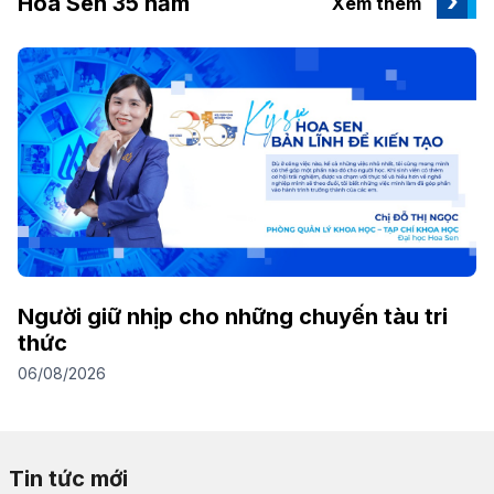
Hoa Sen 35 năm
Xem thêm
Người giữ nhịp cho những chuyến tàu tri
B
thức
h
06/08/2026
31
Tin tức mới