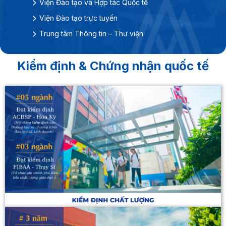
Viện Đào tạo và Hợp tác Quốc tế
Marketing
Viện Đào tạo trực tuyến
Thiết kế đồ họa
Trung tâm Thông tin – Thư viện
Quản trị kinh doanh
Công nghệ tài chính
Kiểm định & Chứng nhận quốc tế
Chương trình Hoa Sen Pathway
Hoa Sen Pathway