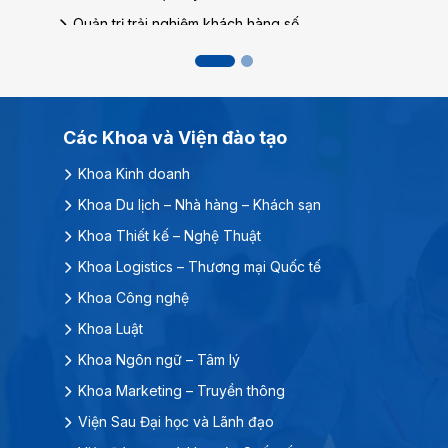
Luật Hình sự và Tố tụng hình sự
Luật kinh tế
Luật kinh doanh số
Luật Thương mại quốc tế
Các Khoa và Viện đào tạo
Ngôn ngữ – Tâm lý
Khoa Kinh doanh
Giảng dạy tiếng Anh
Khoa Du lịch – Nhà hàng – Khách sạn
Tiếng Anh thương mại và Truyền thông doanh
nghiệp
Khoa Thiết kế – Nghệ Thuật
Ngôn ngữ và Văn hóa Trung Quốc
Khoa Logistics – Thương mại Quốc tế
Giảng dạy tiếng Trung Quốc
Khoa Công nghệ
Ngôn ngữ Hàn Quốc
Khoa Luật
Tâm lý học
Khoa Ngôn ngữ – Tâm lý
Chương trình liên kết quốc tế DMU –
Khoa Marketing – Truyền thông
HSU
Viện Sau Đại học và Lãnh đạo
Kinh doanh Quốc tế