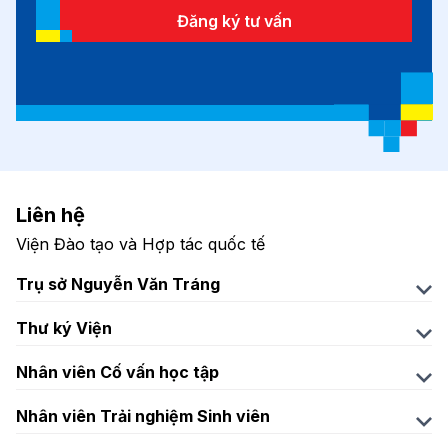
Đăng ký tư vấn
Liên hệ
Viện Đào tạo và Hợp tác quốc tế
Trụ sở Nguyễn Văn Tráng
Địa chỉ: 08 Nguyễn Văn Tráng, Phường Bến
Thư ký Viện
Thành, TP.HCM
Chị Trần Hoài Thương
Email: iie@hoasen.edu.vn
Nhân viên Cố vấn học tập
thuong.tranhoai@hoasen.edu.vn
Chị Trần Hoài Thương
SĐT:
(028) 7300 7272 – (028) 7309 1991
Nhân viên Trải nghiệm Sinh viên
thuong.tranhoai@hoasen.edu.vn
Chị Trương Hoàng Quí Phi