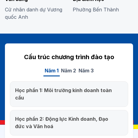
Cử nhân danh dự Vương
Phường Bến Thành
quốc Anh
Cấu trúc chương trình đào tạo
Năm 1
Năm 2
Năm 3
Học phần 1: Môi trường kinh doanh toàn
cầu
Học phần giúp sinh viên nhận diện rõ tính
phức tạp của môi trường kinh doanh toàn
Học phần 2: Động lực Kinh doanh, Đạo
cầu, đồng thời khám phá chiều sâu quá trình
đức và Văn hoá
toàn cầu hóa và những biến số đa dạng đang
Học phần cung cấp nền tảng tổng quan về
định hình bối cảnh kinh doanh hiện đại. Sinh