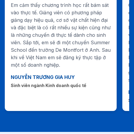
Em cảm thấy chương trình học rất bám sát
Ch
vào thực tế. Giảng viên có phương pháp
ở 
giảng dạy hiệu quả, cơ sở vật chất hiện đại
ch
và đặc biệt là có rất nhiều sự kiện cũng như
ho
là những chuyến đi thực tế dành cho sinh
và
viên. Sắp tới, em sẽ đi một chuyến Summer
họ
School đến trường De Montfort ở Anh. Sau
họ
khi về Việt Nam em sẽ đăng ký thực tập ở
Fi
một số doanh nghiệp.
ki
gi
NGUYỄN TRƯƠNG GIA HUY
sẽ
Sinh viên ngành Kinh doanh quốc tế
N
Si