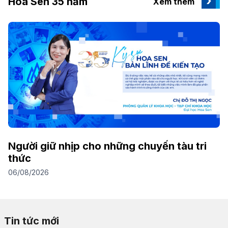
Hoa Sen 35 năm
Xem thêm
Người giữ nhịp cho những chuyến tàu tri
B
thức
h
06/08/2026
31
Tin tức mới