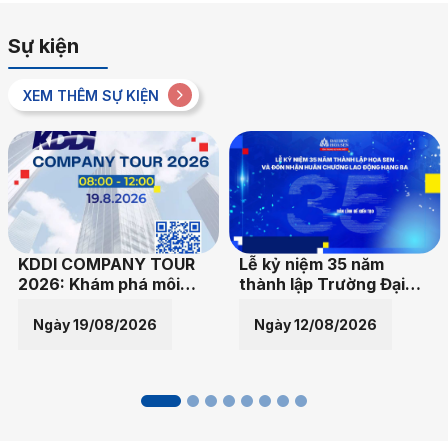
Sự kiện
XEM THÊM SỰ KIỆN
MPANY TOUR
Lễ kỷ niệm 35 năm
Go Global
ám phá môi
thành lập Trường Đại
Mở cánh 
àm việc doanh
học Hoa Sen
doanh ngh
uốc tế
trường qu
y 19/08/2026
Ngày 12/08/2026
Ngà