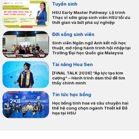
Tuyển sinh
ngày. Tại Final Talk trong Lễ Tốt nghiệp HSU 2026, bốn Thủ khoa
của Khoa Du lịch – Nhà hàng – Khách sạn đã mang đến bốn góc
HSU Early Master Pathway: Lộ trình
Thạc sĩ sớm giúp sinh viên HSU tối ưu
nhìn khác nhau về hành trình trưởng thành. Nhưng phía sau những
thời gian và bứt phá sự nghiệp
câu chuyện ấy là một suy nghĩ đồng nhất: khi…
Đời sống sinh viên
Sinh viên Ngôn ngữ Anh kết nối học
thuật, mở rộng hành trình hội nhập tại
Trường Đại học Quốc gia Malaysia
Tài năng Hoa Sen
[FINAL TALK 2026] “Áp lực tạo kim
cương” – Hành trình dám thử để tìm
thấy chính mình
Tin tức học bổng
Học bổng tinh hoa và câu chuyện hai
thế hệ cùng chọn ngành Thiết kế Đồ
họa tại HSU