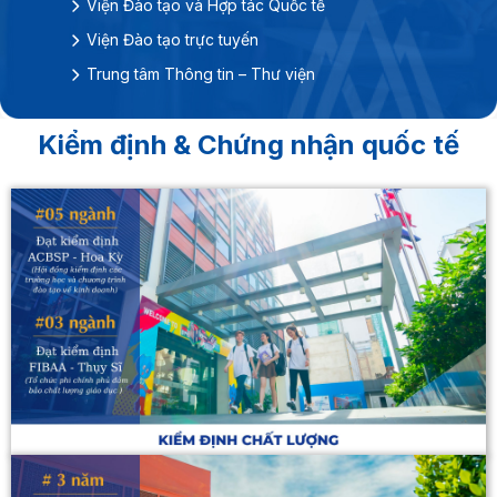
Viện Đào tạo và Hợp tác Quốc tế
Marketing
Viện Đào tạo trực tuyến
Thiết kế đồ họa
Trung tâm Thông tin – Thư viện
Quản trị kinh doanh
Công nghệ tài chính
Kiểm định & Chứng nhận quốc tế
Chương trình Hoa Sen Pathway
Hoa Sen Pathway