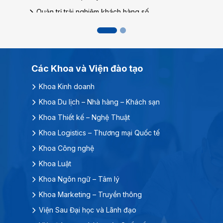
Luật Hình sự và Tố tụng hình sự
Luật kinh tế
Luật kinh doanh số
Luật Thương mại quốc tế
Các Khoa và Viện đào tạo
Ngôn ngữ – Tâm lý
Khoa Kinh doanh
Giảng dạy tiếng Anh
Khoa Du lịch – Nhà hàng – Khách sạn
Tiếng Anh thương mại và Truyền thông doanh
nghiệp
Khoa Thiết kế – Nghệ Thuật
Ngôn ngữ và Văn hóa Trung Quốc
Khoa Logistics – Thương mại Quốc tế
Giảng dạy tiếng Trung Quốc
Khoa Công nghệ
Ngôn ngữ Hàn Quốc
Khoa Luật
Tâm lý học
Khoa Ngôn ngữ – Tâm lý
Chương trình liên kết quốc tế DMU –
Khoa Marketing – Truyền thông
HSU
Viện Sau Đại học và Lãnh đạo
Kinh doanh Quốc tế