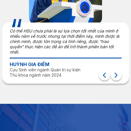
5 năm trước
hưa phải là sự lựa chọn tốt nhất của mình ở
điểm trung
 trước nhưng tại thời điểm này, mình được là
được. Nhưn
ược tôn trọng cá tính riêng, được “trao
Chúng ta t
hiện các đề án để trở thành phiên bản tốt
Hãy tự hào
đoạn lớn h
A ĐIỀM
NGUYỄN
n ngành Quản trị sự kiện
Cựu Sinh v
ành năm 2024
Thủ khoa 