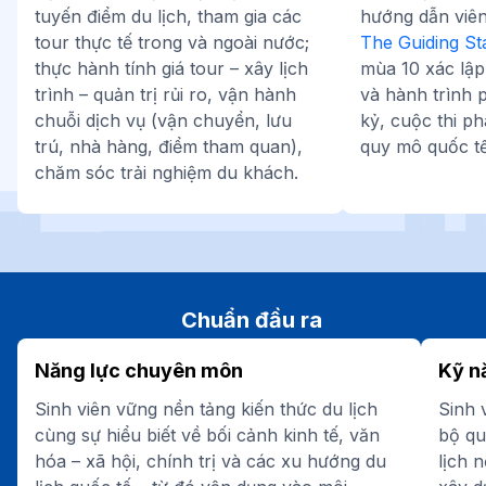
tuyến điểm du lịch, tham gia các
hướng dẫn viên 
tour thực tế trong và ngoài nước;
The Guiding St
thực hành tính giá tour – xây lịch
mùa 10 xác lập 
trình – quản trị rủi ro, vận hành
và hành trình p
chuỗi dịch vụ (vận chuyển, lưu
kỷ, cuộc thi p
trú, nhà hàng, điểm tham quan),
quy mô quốc tế
chăm sóc trải nghiệm du khách.
Chuẩn đầu ra
Năng lực chuyên môn
Kỹ n
Sinh viên vững nền tảng kiến thức du lịch
Sinh 
cùng sự hiểu biết về bối cảnh kinh tế, văn
bộ qu
hóa – xã hội, chính trị và các xu hướng du
lịch 