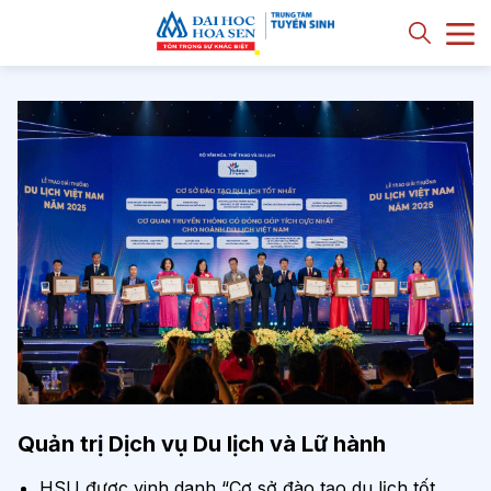
Quản trị Dịch vụ Du lịch và Lữ hành
HSU được vinh danh “Cơ sở đào tạo du lịch tốt