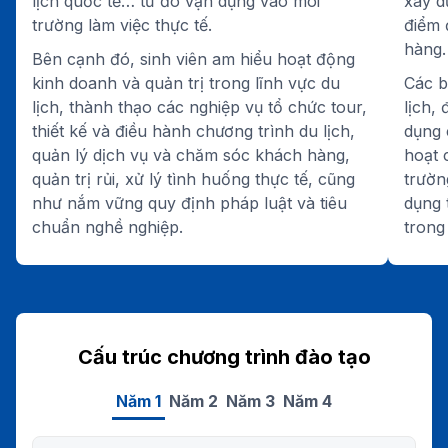
lịch quốc tế… từ đó vận dụng vào môi
xây d
trường làm việc thực tế.
điểm 
hàng.
Bên cạnh đó, sinh viên am hiểu hoạt động
kinh doanh và quản trị trong lĩnh vực du
Các b
lịch, thành thạo các nghiệp vụ tổ chức tour,
lịch,
thiết kế và điều hành chương trình du lịch,
dụng 
quản lý dịch vụ và chăm sóc khách hàng,
hoạt 
quản trị rủi, xử lý tình huống thực tế, cũng
trườn
như nắm vững quy định pháp luật và tiêu
dụng 
chuẩn nghề nghiệp.
trong
Cấu trúc chương trình đào tạo
Năm 1
Năm 2
Năm 3
Năm 4