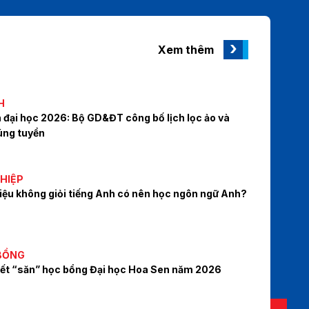
Xem thêm
H
đại học 2026: Bộ GD&ĐT công bố lịch lọc ảo và
rúng tuyển
ỚNG NGHIỆP
ải đáp] Liệu không giỏi tiếng Anh có nên học ngôn
 Anh?
BỔNG
yết “săn” học bổng Đại học Hoa Sen năm 2026