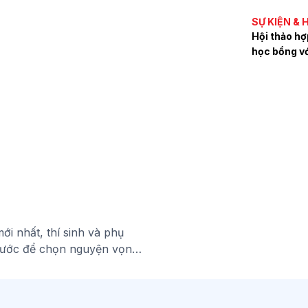
SỰ KIỆN &
Hội thảo hợ
học bổng v
i nhất, thí sinh và phụ
rước để chọn nguyện vọng
a Sen 2026 (Đang cập nhật
ểm chuẩn của Đại học Hoa
ng quan về mức độ cạnh