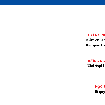
TUYỂN SIN
Điểm chuẩn 
thời gian t
HƯ
[Gi
ngữ
HỌC 
Bí qu