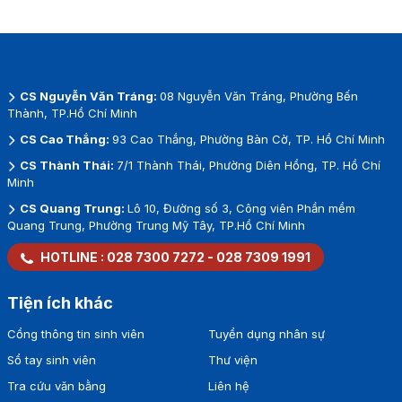
Email: tram.buithiphuong@hoasen.edu.vn (Bà Bùi
Thị Phương Trâm)
CS Nguyễn Văn Tráng:
08 Nguyễn Văn Tráng, Phường Bến
Thành, TP.Hồ Chí Minh
CS Cao Thắng:
93 Cao Thắng, Phường Bàn Cờ, TP. Hồ Chí Minh
CS Thành Thái:
7/1 Thành Thái, Phường Diên Hồng, TP. Hồ Chí
Minh
CS Quang Trung:
Lô 10, Đường số 3, Công viên Phần mềm
Quang Trung, Phường Trung Mỹ Tây, TP.Hồ Chí Minh
HOTLINE :
028 7300 7272
-
028 7309 1991
Tiện ích khác
Cổng thông tin sinh viên
Tuyển dụng nhân sự
Sổ tay sinh viên
Thư viện
Tra cứu văn bằng
Liên hệ