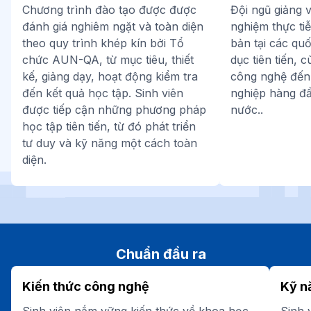
Chương trình đào tạo được được
Đội ngũ giảng v
đánh giá nghiêm ngặt và toàn diện
nghiệm thực ti
theo quy trình khép kín bởi Tổ
bản tại các quố
chức AUN-QA, từ mục tiêu, thiết
dục tiên tiến, 
kế, giảng dạy, hoạt động kiểm tra
công nghệ đến
đến kết quả học tập.
Sinh viên
nghiệp hàng đầ
được tiếp cận những phương pháp
nước..
học tập tiên tiến, từ đó phát triển
tư duy và kỹ năng một cách toàn
diện.
Chuẩn đầu ra
Kiến thức công nghệ
Kỹ n
Sinh viên nắm vững kiến thức về khoa học
Sinh 