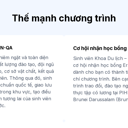
Thế mạnh chương trình
UN-QA
Cơ hội nhận học bổng
hiêm ngặt và toàn diện
Sinh viên Khoa Du lịch 
hất lượng đào tạo, đội ngũ
cơ hội nhận học bổng E
, cơ sở vật chất, kết quả
dành cho bạn có thành tí
viên. Thông qua đó, sinh
chí chương trình. Bên c
 chuẩn quốc tế, giao lưu
trình trao đổi, đào tạo 
trong khu vực, tạo điều
thực tập có lương tại P
 tương lai của sinh viên
Brunei Darussalam (Bru
ớc.