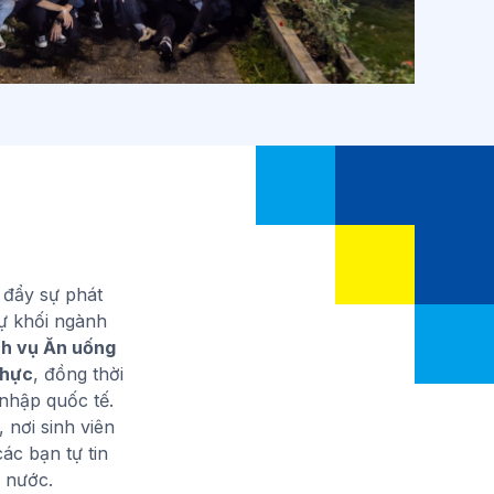
 đẩy sự phát
sự khối ngành
ch vụ Ăn uống
thực
, đồng thời
nhập quốc tế.
, nơi sinh viên
ác bạn tự tin
i nước.