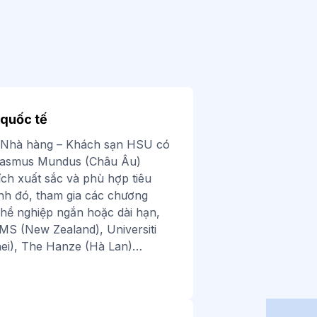
 quốc tế
– Nhà hàng – Khách sạn HSU có
rasmus Mundus (Châu Âu)
ch xuất sắc và phù hợp tiêu
ạnh đó, tham gia các chương
nghề nghiệp ngắn hoặc dài hạn,
IHMS (New Zealand),
Universiti
nei), The Hanze (Hà Lan)…