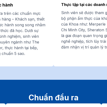
Thực tập tại các doanh 
c hành
Sinh viên sẽ được tham gi
ựa trên các chuẩn mực
bộ phận ẩm thực của khá
 hàng – Khách sạn, thiết
của Khoa như: Merperle H
thực hành song song nhằm
Chi Minh City, Sheraton 
 thức đã học. Dưới sự
là giai đoạn quan trọng 
kinh nghiệm, sinh viên
nghề nghiệp, tích lũy trả
chuyên ngành như The
đảm nhận vị trí quản lý t
r, thực hành tại bếp,
 chuẩn 5 sao.
Chuẩn đầu ra