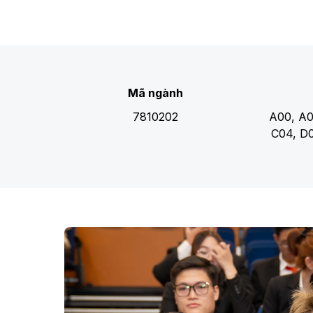
Mã ngành
7810202
A00, A0
C04, D0