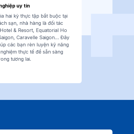
nghiệp uy tín
a hai kỳ thực tập bắt buộc tại
ch sạn, nhà hàng là đối tác
otel & Resort, Equatorial Ho
Saigon, Caravelle Saigon… Đây
giúp các bạn rèn luyện kỹ năng
i nghiệm thực tế để sẵn sàng
rong tương lai.