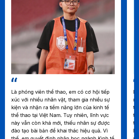
Là phóng viên thể thao, em có cơ hội tiếp
Em
xúc với nhiều nhân vật, tham gia nhiều sự
nh
kiện và nhận ra tiềm năng lớn của kinh tế
tr
thể thao tại Việt Nam. Tuy nhiên, lĩnh vực
th
này vẫn còn khá mới, thiếu nhân sự được
th
đào tạo bài bản để khai thác hiệu quả. Vì
bà
thế, em quyết định nhập học ngành Kinh tế
ng