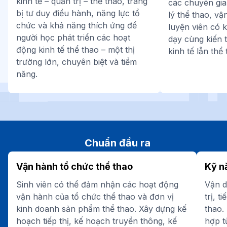
kinh tế – quản trị – thể thao, trang
các chuyên gia
bị tư duy điều hành, năng lực tổ
lý thể thao, v
chức và khả năng thích ứng để
luyện viên có 
người học phát triển các hoạt
dạy cùng kiến 
động kinh tế thể thao – một thị
kinh tế lẫn thể 
trường lớn, chuyên biệt và tiềm
năng.
Chuẩn đầu ra
Vận hành tổ chức thể thao
Kỹ n
Sinh viên có thể đảm nhận các hoạt động
Vận d
vận hành của tổ chức thể thao và đơn vị
trị, t
kinh doanh sản phẩm thể thao. Xây dựng kế
thao.
hoạch tiếp thị, kế hoạch truyền thông, kế
hợp t