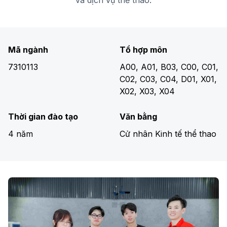
và dịch vụ thể thao.
Mã ngành
Tổ hợp môn
7310113
A00, A01, B03, C00, C01,
C02, C03, C04, D01, X01,
X02, X03, X04
Thời gian đào tạo
Văn bằng
4 năm
Cử nhân Kinh tế thể thao