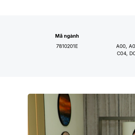
Mã ngành
7810201E
A00, A0
C04, D0