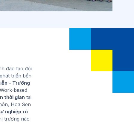
nh đào tạo đội
hát triển bền
tiễn – Trưởng
 Work-based
n thời gian
tại
 môn, Hoa Sen
 sự nghiệp
rõ
hị trường nào