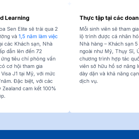
d Learning
Thực tập tại các doan
a Sen Elite sẽ trải qua 2
Mỗi sinh viên sẽ tham gi
rường và
1,5 năm làm việc
lộ trình được
cá nhân hó
ại các Khách sạn, Nhà
Nhà hàng – Khách sạn 5 s
ấp dẫn lên đến 72
ngoài như Mỹ, Thụy Sĩ, 
 ứng tiêu chí phỏng vấn
chương trình hợp tác quốc
có cơ hội tham gia
viên sở hữu hồ sơ năng 
 Visa J1 tại Mỹ, với mức
dày dặn và khả năng cạn
/năm. Đặc biệt, với các
dịch vụ.
ew Zealand cam kết 100%
ệp.