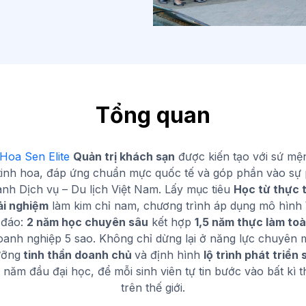
Tổng quan
Hoa Sen Elite
Quản trị khách sạn
được kiến tạo với sứ mệ
tinh hoa, đáp ứng chuẩn mực quốc tế và góp phần vào sự p
nh Dịch vụ – Du lịch Việt Nam. Lấy mục tiêu
Học từ thực 
ải nghiệm
làm kim chỉ nam, chương trình áp dụng mô hình
 đáo:
2 năm học chuyên sâu
kết hợp
1,5 năm thực làm toà
oanh nghiệp 5 sao. Không chỉ dừng lại ở năng lực chuyên
ưỡng
tinh thần doanh chủ
và định hình
lộ trình phát triển
năm đầu đại học, để mỗi sinh viên tự tin bước vào bất kì t
trên thế giới.