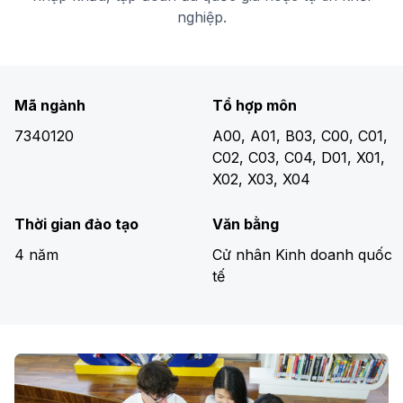
nghiệp.
Mã ngành
Tổ hợp môn
7340120
A00, A01, B03, C00, C01,
C02, C03, C04, D01, X01,
X02, X03, X04
Thời gian đào tạo
Văn bằng
4 năm
Cử nhân Kinh doanh quốc
tế