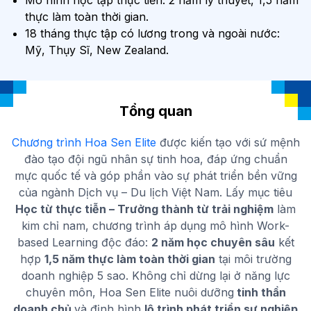
Mô hình học tập thực tiễn: 2 năm lý thuyết, 1,5 năm
thực làm toàn thời gian.
18 tháng thực tập có lương trong và ngoài nước:
Mỹ, Thụy Sĩ, New Zealand.
Tổng quan
Chương trình Hoa Sen Elite
được kiến tạo với sứ mệnh
đào tạo đội ngũ nhân sự tinh hoa, đáp ứng chuẩn
mực quốc tế và góp phần vào sự phát triển bền vững
của ngành Dịch vụ – Du lịch Việt Nam. Lấy mục tiêu
Học từ thực tiễn – Trưởng thành từ trải nghiệm
làm
kim chỉ nam, chương trình áp dụng mô hình Work-
based Learning độc đáo:
2 năm học chuyên sâu
kết
hợp
1,5 năm thực làm toàn thời gian
tại môi trường
doanh nghiệp 5 sao. Không chỉ dừng lại ở năng lực
chuyên môn, Hoa Sen Elite nuôi dưỡng
tinh thần
doanh chủ
và định hình
lộ trình phát triển sự nghiệp