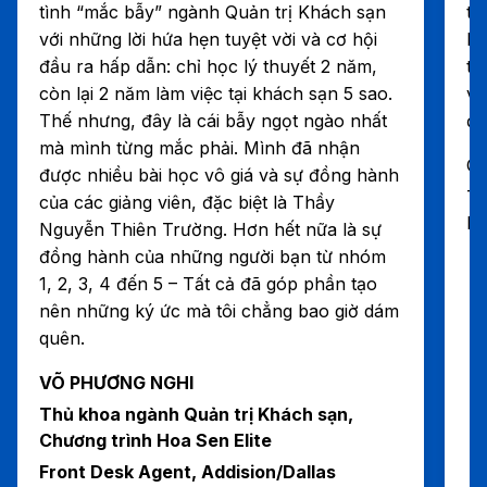
tình “mắc bẫy” ngành Quản trị Khách sạn
tố
với những lời hứa hẹn tuyệt vời và cơ hội
bư
đầu ra hấp dẫn: chỉ học lý thuyết 2 năm,
th
còn lại 2 năm làm việc tại khách sạn 5 sao.
và
Thế nhưng, đây là cái bẫy ngọt ngào nhất
để
mà mình từng mắc phải. Mình đã nhận
Ôn
được nhiều bài học vô giá và sự đồng hành
Tổ
của các giảng viên, đặc biệt là Thầy
Na
Nguyễn Thiên Trường. Hơn hết nữa là sự
đồng hành của những người bạn từ nhóm
1, 2, 3, 4 đến 5 – Tất cả đã góp phần tạo
nên những ký ức mà tôi chẳng bao giờ dám
quên.
VÕ PHƯƠNG NGHI
Thủ khoa ngành Quản trị Khách sạn,
Chương trình Hoa Sen Elite
Front Desk Agent, Addision/Dallas