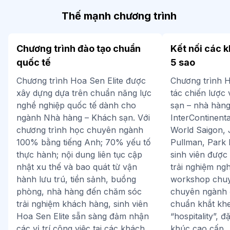
Thế mạnh chương trình
Chương trình đào tạo chuẩn
Kết nối các 
quốc tế
5 sao
Chương trình Hoa Sen Elite được
Chương trình H
xây dựng dựa trên chuẩn năng lực
tác chiến lược
nghề nghiệp quốc tế dành cho
sạn – nhà hàn
ngành Nhà hàng – Khách sạn. Với
InterContinent
chương trình học chuyên ngành
World Saigon, J
100% bằng tiếng Anh; 70% yếu tố
Pullman, Park 
thực hành; nội dung liên tục cập
sinh viên được
nhật xu thế và bao quát từ vận
trải nghiệm ng
hành lưu trú, tiền sảnh, buồng
workshop chuy
phòng, nhà hàng đến chăm sóc
chuyên ngành đ
trải nghiệm khách hàng, sinh viên
chuẩn khắt kh
Hoa Sen Elite sẵn sàng đảm nhận
“hospitality”, đ
các vị trí công việc tại các khách
khúc cao cấp.