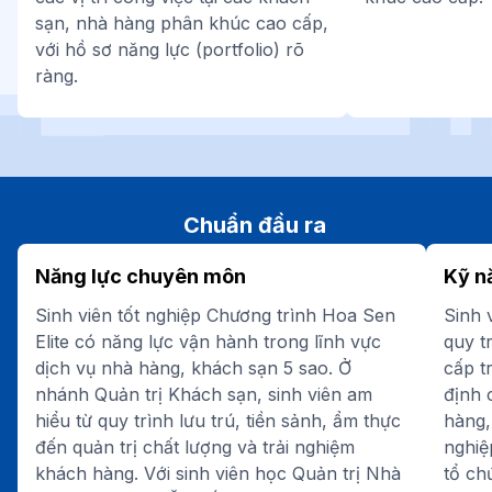
sạn, nhà hàng phân khúc cao cấp,
với hồ sơ năng lực (portfolio) rõ
ràng.
Chuẩn đầu ra
Năng lực chuyên môn
Kỹ n
Sinh viên tốt nghiệp Chương trình Hoa Sen
Sinh 
Elite có năng lực vận hành trong lĩnh vực
quy t
dịch vụ nhà hàng, khách sạn 5 sao. Ở
cấp t
nhánh Quản trị Khách sạn, sinh viên am
định 
hiểu từ quy trình lưu trú, tiền sảnh, ẩm thực
hàng,
đến quản trị chất lượng và trải nghiệm
nghiệ
khách hàng. Với sinh viên học Quản trị Nhà
tổ ch