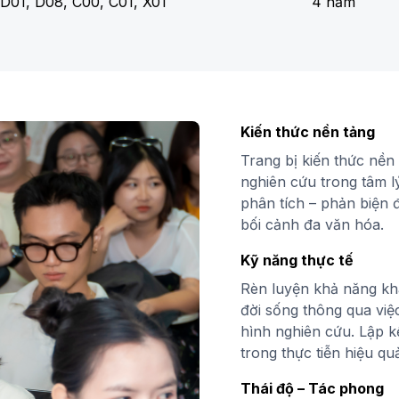
 D01, D08, C00, C01, X01
4 năm
Kiến thức nền tảng
Trang bị kiến thức nền
nghiên cứu trong tâm l
phân tích – phản biện đ
bối cảnh đa văn hóa.
Kỹ năng thực tế
Rèn luyện khả năng kha
đời sống thông qua việ
hình nghiên cứu. Lập k
trong thực tiễn hiệu qu
Thái độ – Tác phong