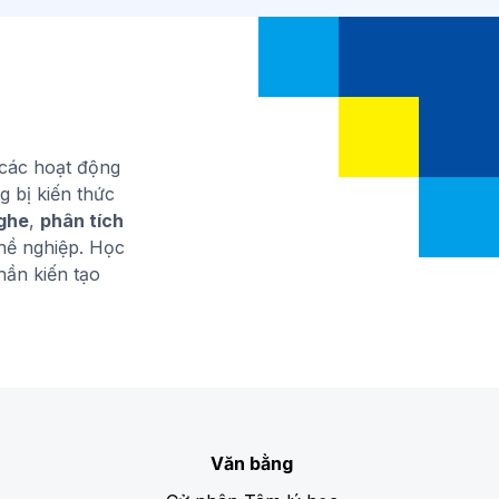
 các hoạt động
g bị kiến thức
ghe
,
phân tích
hề nghiệp. Học
hần kiến tạo
Văn bằng