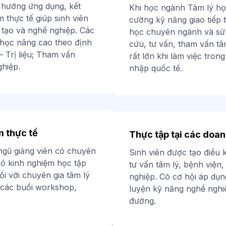
h hướng ứng dụng, kết
Khi học ngành Tâm lý học
m thực tế giúp sinh viên
cường kỹ năng giao tiếp
 tạo và nghề nghiệp. Các
học chuyên ngành và sử
học nâng cao theo định
cứu, tư vấn, tham vấn tâm
 Trị liệu; Tham vấn
rất lớn khi làm việc tron
hiệp.
nhập quốc tế.
m thực tế
Thực tập tại các doan
 ngũ giảng viên có chuyên
Sinh viên được tạo điều k
 có kinh nghiệm học tập
tư vấn tâm lý, bệnh viện
ối với chuyên gia tâm lý
nghiệp. Có cơ hội áp dụng
 các buổi workshop,
luyện kỹ năng nghề nghiệ
đường.