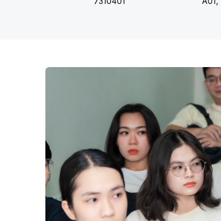
7310401
A01,