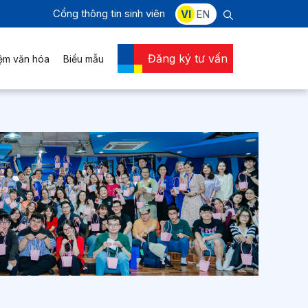
Cổng thông tin sinh viên
VI
EN
Đăng ký tư vấn
iệm văn hóa
Biểu mẫu