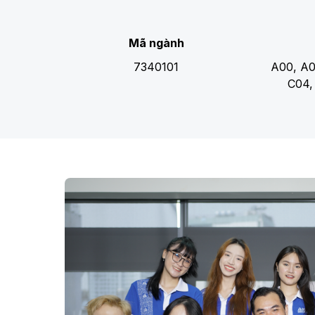
Mã ngành
7340101
A00, A0
C04,