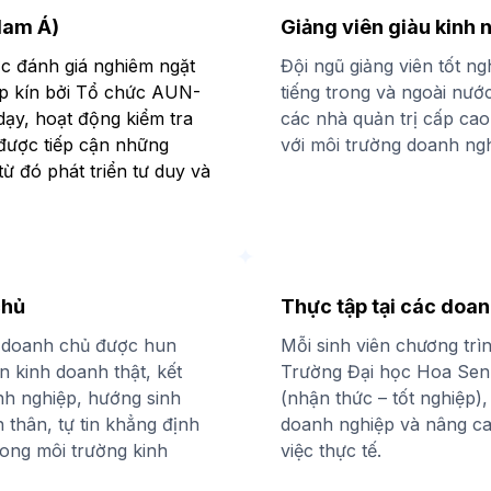
Nam Á)
Giảng viên giàu kinh 
c đánh giá nghiêm ngặt
Đội ngũ giảng viên tốt n
ép kín bởi Tổ chức AUN-
tiếng trong và ngoài nướ
 dạy, hoạt động kiểm tra
các nhà quản trị cấp cao
 được tiếp cận những
với môi trường doanh ngh
từ đó phát triển tư duy và
chủ
Thực tập tại các doan
n doanh chủ được hun
Mỗi sinh viên chương trìn
n kinh doanh thật, kết
Trường Đại học Hoa Sen 
nh nghiệp, hướng sinh
(nhận thức – tốt nghiệp)
n thân, tự tin khẳng định
doanh nghiệp và nâng ca
rong môi trường kinh
việc thực tế.