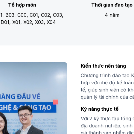
Tổ hợp môn
Thời gian đào tạo
1, B03, C00, C01, C02, C03,
4 năm
 D01, X01, X02, X03, X04
Kiến thức nền tảng
Chương trình đào tạo 
hợp với chế độ kế toá
tế, giúp sinh viên có k
quản lý tài chính của c
Kỹ năng thực tế
Với 2 kỳ thực tập tổng
địa doanh nghiệp, sinh 
giá thành sản phẩm dịc