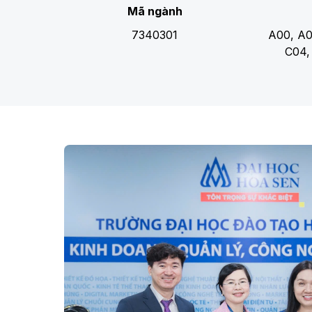
Mã ngành
7340301
A00, A0
C04,