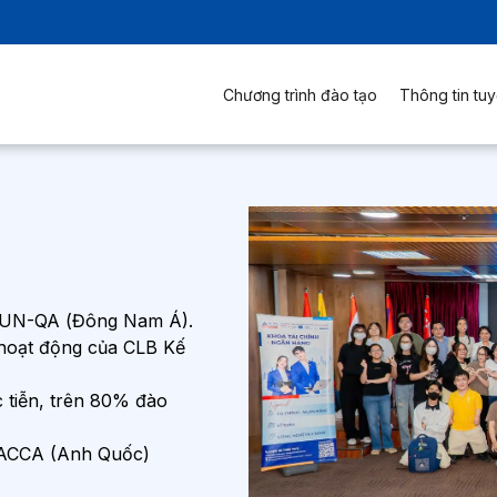
Chương trình đào tạo
Thông tin tuy
 AUN-QA (Đông Nam Á).
hoạt động của CLB Kế
c tiễn, trên 80% đào
ế ACCA (Anh Quốc)