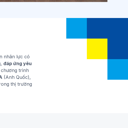
n nhân lực có
g,
đáp ứng yêu
 chương trình
A
(Anh Quốc),
rong thị trường