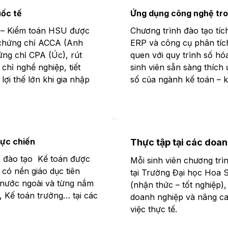
uốc tế
Ứng dụng công nghệ tron
n – Kiểm toán HSU được
Chương trình đào tạo tí
y chứng chỉ ACCA (Anh
ERP và công cụ phân tích
ứng chỉ CPA (Úc), rút
quen với quy trình số hó
chỉ nghề nghiệp, tiết
sinh viên sẵn sàng thích
 lợi thế lớn khi gia nhập
số của ngành kế toán – k
hực chiến
Thực tập tại các doan
nh đào tạo Kế toán được
Mỗi sinh viên chương trì
 có nền giáo dục tiên
tại Trường Đại học Hoa S
 nước ngoài và từng nắm
(nhận thức – tốt nghiệp)
h, Kế toán trưởng… tại các
doanh nghiệp và nâng ca
việc thực tế.