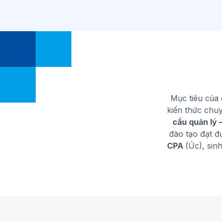
Mục tiêu của
kiến thức chu
cầu quản lý –
đào tạo đạt 
CPA
(Úc), sin