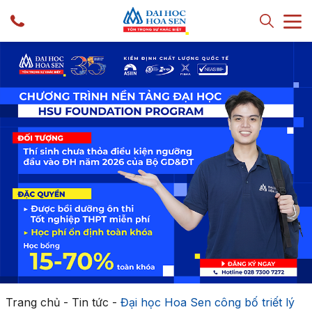
Trang chủ
-
Tin tức
-
Đại học Hoa Sen công bố triết lý