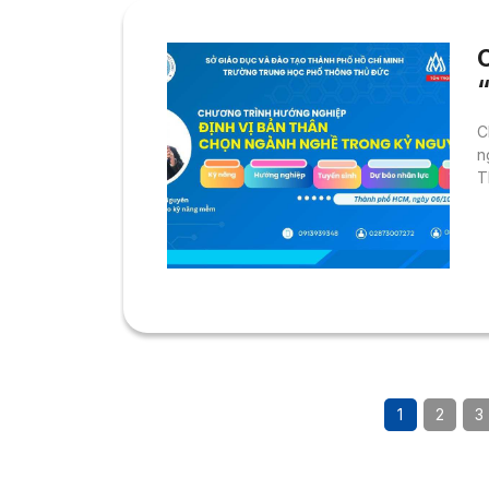
n
C
n
T
1
2
3