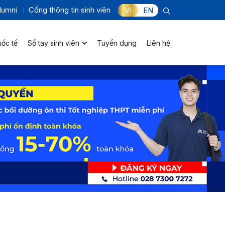
lumni
Cổng thông tin sinh viên
VI
EN
uốc tế
Sổ tay sinh viên
Tuyển dụng
Liên hệ