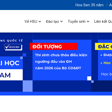
Hoa Sen 35 năm
A
Về HSU
Đào tạo
Tuyển sinh
Liên kết Q