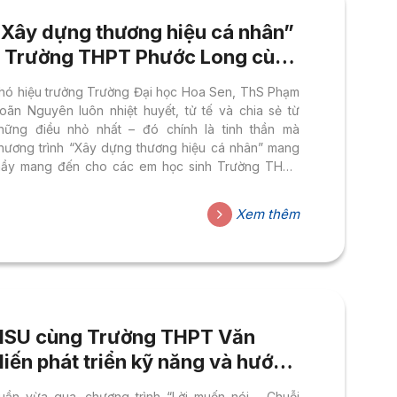
“Xây dựng thương hiệu cá nhân”
– Trường THPT Phước Long cùng
HSU gieo mầm tương lai 2025
hó hiệu trưởng Trường Đại học Hoa Sen, ThS Phạm
oãn Nguyên luôn nhiệt huyết, tử tế và chia sẻ từ
hững điều nhỏ nhất – đó chính là tinh thần mà
hương trình “Xây dựng thương hiệu cá nhân” mang
hầy mang đến cho các em học sinh Trường THPT
hước Long trong hành trình “Hướng nghiệp cùng
huyên gia” mà Đại học Hoa Sen (HSU) tổ chức. HSU
Xem thêm
ồng hành trên hành trình khám phá bản thân Buổi
hia sẻ đã diễn ra trong không khí sôi nổi, tràn đầy
ăng lượng. Các em học sinh không chỉ...
HSU cùng Trường THPT Văn
iến phát triển kỹ năng và hướng
nghiệp năm 2025
uần vừa qua, chương trình “Lời muốn nói – Chuỗi