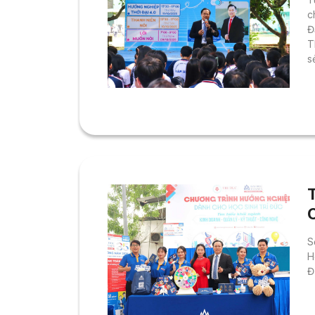
c
Đ
T
s
c
t
c
c
V
S
H
Đ