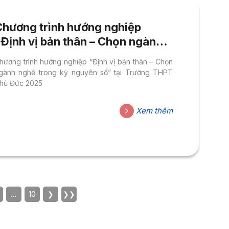
Chương trình hướng nghiệp
“Định vị bản thân – Chọn ngành
ghề trong kỷ nguyên số” tại
hương trình hướng nghiệp “Định vị bản thân – Chọn
Trường THPT Thủ Đức 2025
gành nghề trong kỷ nguyên số” tại Trường THPT
hủ Đức 2025
Xem thêm
…
10
❯
❯❯