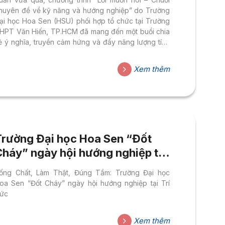
huyên đề về kỹ năng và hướng nghiệp” do Trường
ại học Hoa Sen (HSU) phối hợp tổ chức tại Trường
HPT Văn Hiến, TP.HCM đã mang đến một buổi chia
ẻ ý nghĩa, truyền cảm hứng và đầy năng lượng tích
ực dành cho hơn 2.000 học sinh của trường. Hành
rình lan tỏa cảm hứng học tập và phát triển bản thân
Xem thêm
ùng THPT Văn Hiến Không chỉ là một buổi giao lưu,
hương trình còn là cơ hội để các em học sinh THPT
ăn Hiến được...
Trường Đại học Hoa Sen “Đốt
Cháy” ngày hội hướng nghiệp tại
THPT Trí Đức năm 2025
ống Chất, Làm Thật, Đúng Tầm: Trường Đại học
oa Sen “Đốt Cháy” ngày hội hướng nghiệp tại Trí
ức
Xem thêm