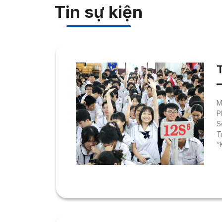
Tin sự kiện
M
P
S
T
“
s
s
t
g
d