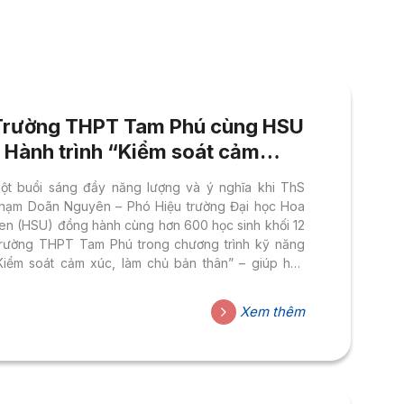
Trường THPT Tam Phú cùng HSU
– Hành trình “Kiểm soát cảm
xúc, làm chủ bản thân” 2025
ột buổi sáng đầy năng lượng và ý nghĩa khi ThS
hạm Doãn Nguyên – Phó Hiệu trường Đại học Hoa
en (HSU) đồng hành cùng hơn 600 học sinh khối 12
rường THPT Tam Phú trong chương trình kỹ năng
Kiểm soát cảm xúc, làm chủ bản thân” – giúp học
inh vững vàng và tự tin hướng tới tương lai. Kiểm
oát cảm xúc, làm chủ bản thân Buổi chia sẻ nằm
Xem thêm
rong chuỗi hoạt động hướng nghiệp cùng chuyên
ia và kỹ năng sống do HSU phối hợp cùng Sở Giáo
ục và Đào tạo TP.HCM tổ...