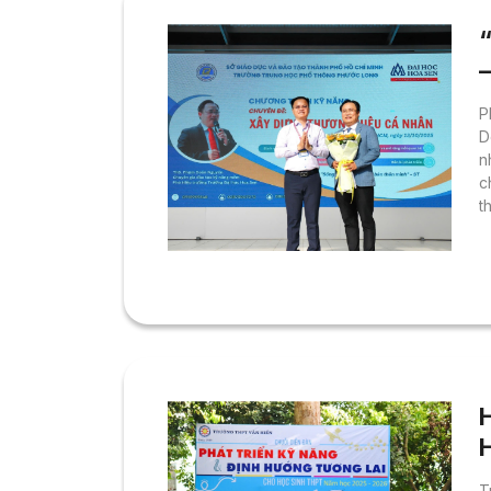
P
D
n
c
t
P
c
đ
c
n
H
T