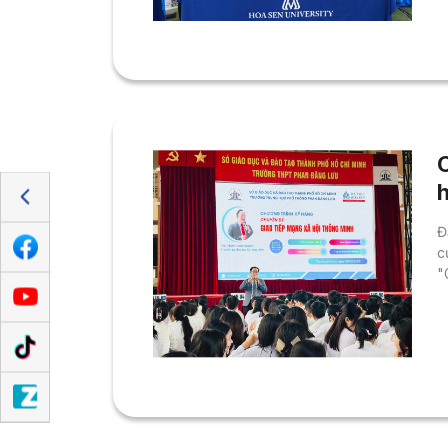
Đ
c
"