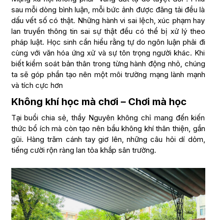
sau mỗi dòng bình luận, mỗi bức ảnh được đăng tải đều là
dấu vết số có thật. Những hành vi sai lệch, xúc phạm hay
lan truyền thông tin sai sự thật đều có thể bị xử lý theo
pháp luật. Học sinh cần hiểu rằng tự do ngôn luận phải đi
cùng với văn hóa ứng xử và sự tôn trọng người khác. Khi
biết kiểm soát bản thân trong từng hành động nhỏ, chúng
ta sẽ góp phần tạo nên một môi trường mạng lành mạnh
và tích cực hơn
Không khí học mà chơi – Chơi mà học
Tại buổi chia sẻ, thầy Nguyên không chỉ mang đến kiến
thức bổ ích mà còn tạo nên bầu không khí thân thiện, gần
gũi. Hàng trăm cánh tay giơ lên, những câu hỏi dí dỏm,
tiếng cười rộn ràng lan tỏa khắp sân trường.