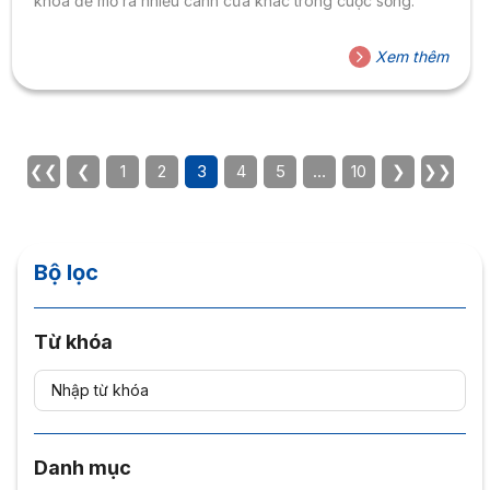
khoá để mở ra nhiều cánh cửa khác trong cuộc sống.
Xem thêm
❮❮
❮
1
2
3
4
5
…
10
❯
❯❯
Bộ lọc
Từ khóa
Danh mục