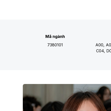
Mã ngành
7380101
A00, A0
C04, D0