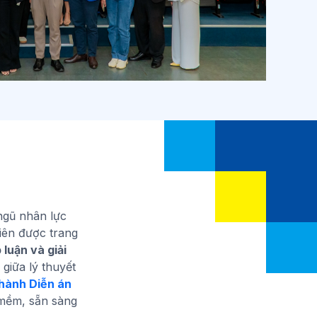
ngũ nhân lực
iên được trang
 luận và giải
giữa lý thuyết
hành Diễn án
 mềm, sẵn sàng