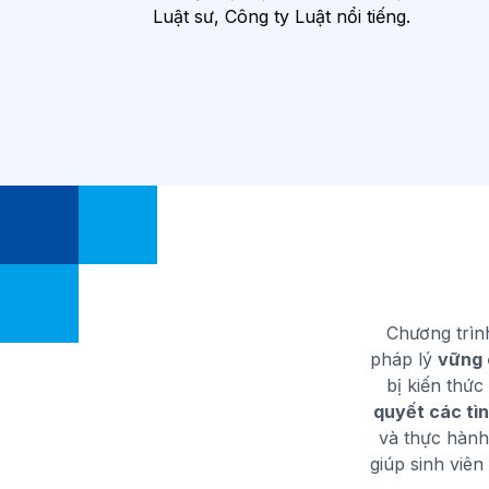
Luật sư, Công ty Luật nổi tiếng.
Chương trì
pháp lý
vững 
bị kiến thứ
quyết các tì
và thực hành
giúp sinh viê