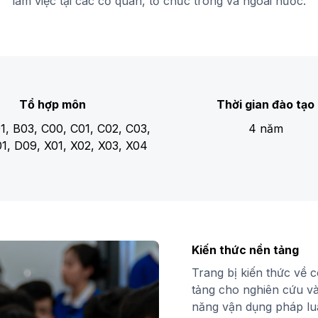
làm việc tại các cơ quan, tổ chức trong và ngoài nước.
Tổ hợp môn
Thời gian đào tạo
1, B03, C00, C01, C02, C03,
4 năm
1, D09, X01, X02, X03, X04
Kiến thức nền tảng
Trang bị kiến thức về c
tảng cho nghiên cứu v
năng vận dụng pháp luậ