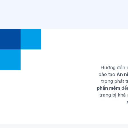
Hướng đến m
đào tạo
An n
trọng phát t
phần mềm
đến
trang bị khả