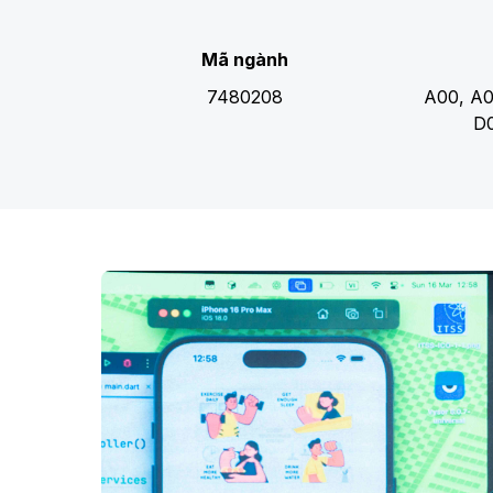
Mã ngành
7480208
A00, A0
D0