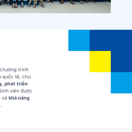
chương trình
n quốc tế, chú
g
,
phát triển
Sinh viên được
i và
khả năng
.