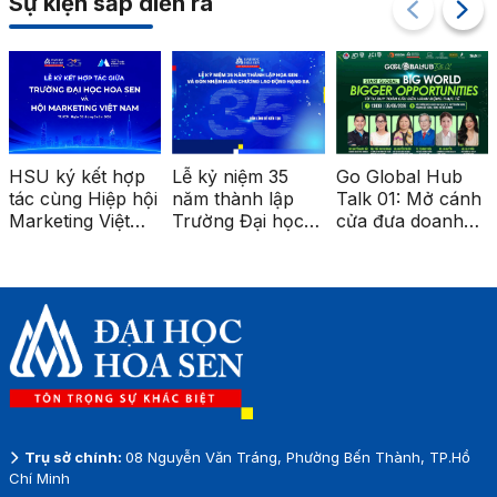
Sự kiện sắp diễn ra
HSU ký kết hợp
Lễ kỷ niệm 35
Go Global Hub
tác cùng Hiệp hội
năm thành lập
Talk 01: Mở cánh
Marketing Việt
Trường Đại học
cửa đưa doanh
Nam, mở rộng cơ
Hoa Sen
nghiệp Việt ra thị
hội kết nối và
trường quốc tế
phát triển nghề
nghiệp
Trụ sở chính:
08 Nguyễn Văn Tráng, Phường Bến Thành, TP.Hồ
Chí Minh