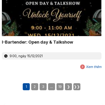
I-Bartender: Open day & Talkshow
9:00, ngày 15/12/2021
Xem thêm
1
2
3
…
19
❯
❯❯