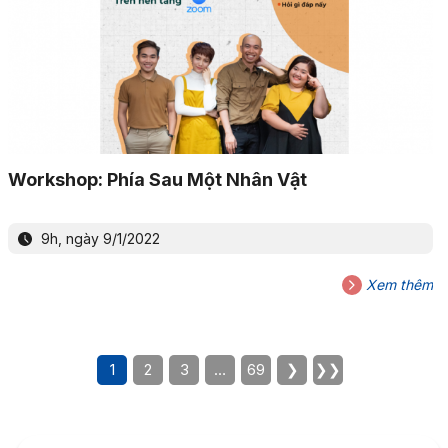
Workshop: Phía Sau Một Nhân Vật
9h, ngày 9/1/2022
Xem thêm
1
2
3
…
69
❯
❯❯