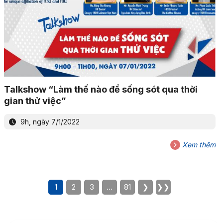
Talkshow “Làm thế nào để sống sót qua thời
gian thử việc”
9h, ngày 7/1/2022
Xem thêm
1
2
3
…
81
❯
❯❯