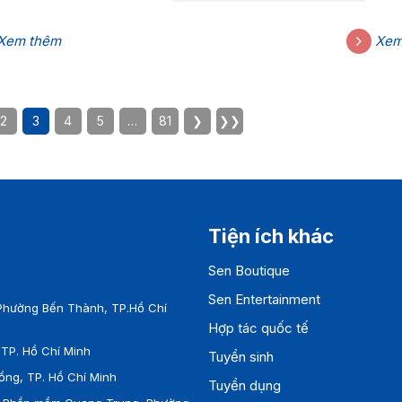
g
Khúc xạ của văn hoá nghệ thuật t
thời trang
20:00, ngày 3/12/2021
Xem thêm
Xem
2
3
4
5
…
81
❯
❯❯
Tiện ích khác
Sen Boutique
Sen Entertainment