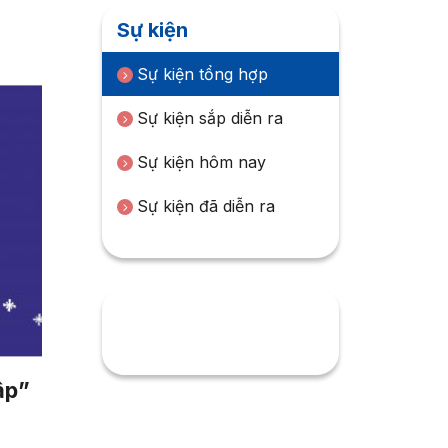
Sự kiện
Sự kiện tổng hợp
Sự kiện sắp diễn ra
Sự kiện hôm nay
Sự kiện đã diễn ra
Tháng 8
2026
CN
T2
T3
T4
T5
T6
T7
ập”
26
27
28
29
30
31
1
2
3
4
5
6
7
8