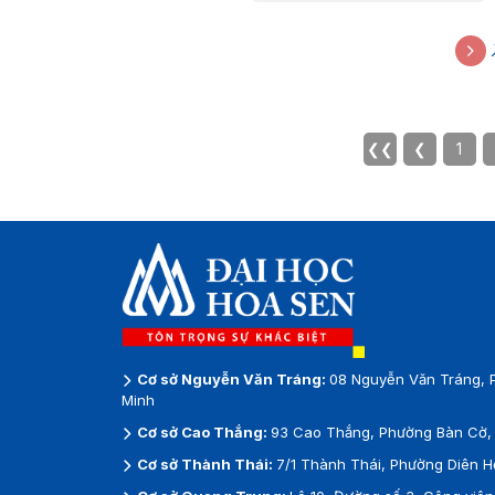
Hành trang lập nghiệp qua nhữn
trang sách
8:30, ngày 4/12/2021
❮❮
❮
1