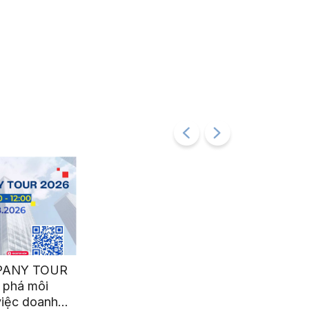
PANY TOUR
 phá môi
việc doanh