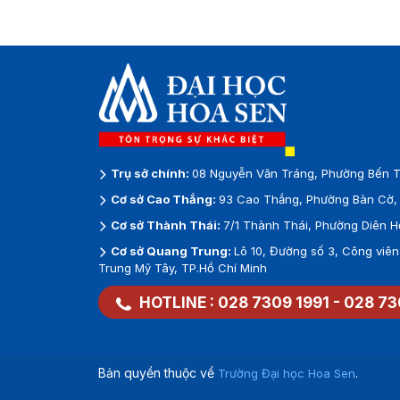
nối và phát triển nghề
nghiệp
Trụ sở chính:
08 Nguyễn Văn Tráng, Phường Bến T
Cơ sở Cao Thắng:
93 Cao Thắng, Phường Bàn Cờ, 
Cơ sở Thành Thái:
7/1 Thành Thái, Phường Diên H
Cơ sở Quang Trung:
Lô 10, Đường số 3, Công vi
Trung Mỹ Tây, TP.Hồ Chí Minh
HOTLINE :
028 7309 1991
-
028 73
Bản quyền thuộc về
.
Trường Đại học Hoa Sen