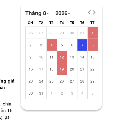
Tháng 8
2026
CN
T2
T3
T4
T5
T6
T7
26
27
28
29
30
31
1
2
3
4
5
6
7
8
9
10
11
12
13
14
15
16
17
18
19
20
21
22
ững giá
23
24
25
26
27
28
29
iải
30
31
1
2
3
4
5
, chia
yễn Thị
, lựa