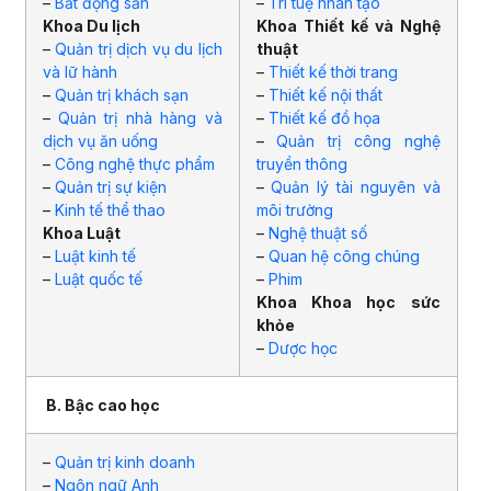
–
Bất động sản
–
Trí tuệ nhân tạo
Khoa Du lịch
Khoa Thiết kế và Nghệ
–
Quản trị dịch vụ du lịch
thuật
và lữ hành
–
Thiết kế thời trang
–
Quản trị khách sạn
–
Thiết kế nội thất
–
Quản trị nhà hàng và
–
Thiết kế đồ họa
dịch vụ ăn uống
–
Quản trị công nghệ
–
Công nghệ thực phẩm
truyền thông
–
Quản trị sự kiện
–
Quản lý tài nguyên và
–
Kinh tế thể thao
môi trường
Khoa Luật
–
Nghệ thuật số
–
Luật kinh tế
–
Quan hệ công chúng
–
Luật quốc tế
–
Phim
Khoa Khoa học sức
khỏe
–
Dược học
B. Bậc cao học
–
Quản trị kinh doanh
–
Ngôn ngữ Anh