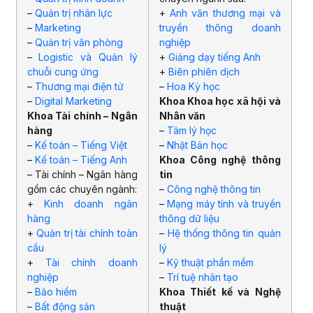
–
Quản trị nhân lực
+
Anh văn thương mại và
–
Marketing
truyền thông doanh
–
Quản trị văn phòng
nghiệp
–
Logistic và Quản lý
+
Giảng dạy tiếng Anh
chuỗi cung ứng
+
Biên phiên dịch
–
Thương mại điện tử
–
Hoa Kỳ học
–
Digital Marketing
Khoa Khoa học xã hội và
Khoa Tài chính – Ngân
Nhân văn
hàng
–
Tâm lý học
–
Kế toán – Tiếng Việt
–
Nhật Bản học
–
Kế toán – Tiếng Anh
Khoa Công nghệ thông
– Tài chính – Ngân hàng
tin
gồm các chuyên ngành:
–
Công nghệ thông tin
+
Kinh doanh ngân
–
Mạng máy tính và truyền
hàng
thông dữ liệu
+
Quản trị tài chính toàn
–
Hệ thống thông tin quản
cầu
lý
+
Tài chính doanh
–
Kỹ thuật phần mềm
nghiệp
–
Trí tuệ nhân tạo
–
Bảo hiểm
Khoa Thiết kế và Nghệ
–
Bất động sản
thuật