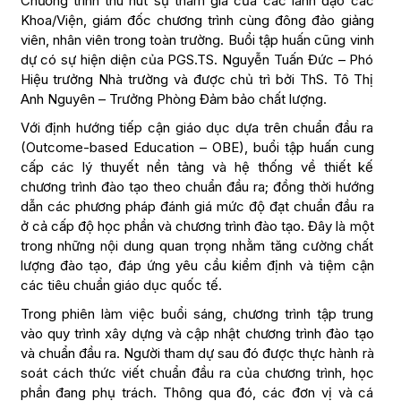
Chương trình thu hút sự tham gia của các lãnh đạo các
Khoa/Viện, giám đốc chương trình cùng đông đảo giảng
viên, nhân viên trong toàn trường. Buổi tập huấn cũng vinh
dự có sự hiện diện của PGS.TS. Nguyễn Tuấn Đức – Phó
Hiệu trưởng Nhà trường và được chủ trì bởi ThS. Tô Thị
Anh Nguyên – Trưởng Phòng Đảm bảo chất lượng.
Với định hướng tiếp cận giáo dục dựa trên chuẩn đầu ra
(Outcome-based Education – OBE), buổi tập huấn cung
cấp các lý thuyết nền tảng và hệ thống về thiết kế
chương trình đào tạo theo chuẩn đầu ra; đồng thời hướng
dẫn các phương pháp đánh giá mức độ đạt chuẩn đầu ra
ở cả cấp độ học phần và chương trình đào tạo. Đây là một
trong những nội dung quan trọng nhằm tăng cường chất
lượng đào tạo, đáp ứng yêu cầu kiểm định và tiệm cận
các tiêu chuẩn giáo dục quốc tế.
Trong phiên làm việc buổi sáng, chương trình tập trung
vào quy trình xây dựng và cập nhật chương trình đào tạo
và chuẩn đầu ra. Người tham dự sau đó được thực hành rà
soát cách thức viết chuẩn đầu ra của chương trình, học
phần đang phụ trách. Thông qua đó, các đơn vị và cá