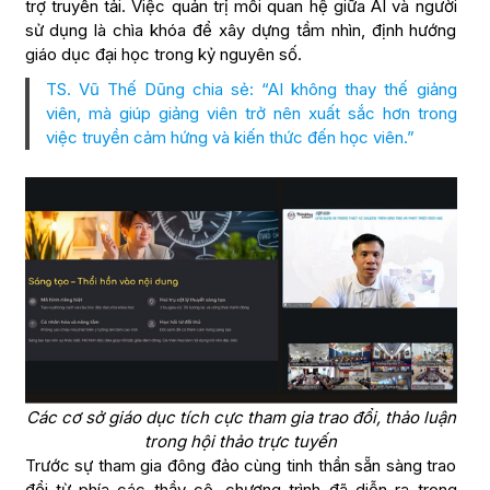
trợ truyền tải. Việc quản trị mối quan hệ giữa AI và người
sử dụng là chìa khóa để xây dựng tầm nhìn, định hướng
giáo dục đại học trong kỷ nguyên số.
TS. Vũ Thế Dũng chia sẻ: “AI không thay thế giảng
viên, mà giúp giảng viên trở nên xuất sắc hơn trong
việc truyền cảm hứng và kiến thức đến học viên.”
Các cơ sở giáo dục tích cực tham gia trao đổi, thảo luận
trong hội thảo trực tuyến
Trước sự tham gia đông đảo cùng tinh thần sẵn sàng trao
đổi từ phía các thầy cô, chương trình đã diễn ra trong