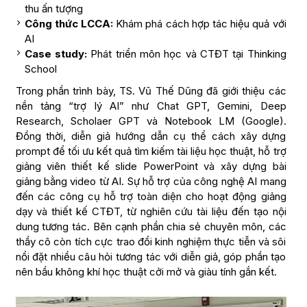
thu ấn tượng
Công thức LCCA:
Khám phá cách hợp tác hiệu quả với
AI
Case study:
Phát triển môn học và CTĐT tại Thinking
School
Trong phần trình bày, TS. Vũ Thế Dũng đã giới thiệu các
nền tảng “trợ lý AI” như Chat GPT, Gemini, Deep
Research, Scholaer GPT và Notebook LM (Google).
Đồng thời, diễn giả hướng dẫn cụ thể cách xây dựng
prompt để tối ưu kết quả tìm kiếm tài liệu học thuật, hỗ trợ
giảng viên thiết kế slide PowerPoint và xây dựng bài
giảng bằng video từ AI. Sự hỗ trợ của công nghệ AI mang
đến các công cụ hỗ trợ toàn diện cho hoạt động giảng
dạy và thiết kế CTĐT, từ nghiên cứu tài liệu đến tạo nội
dung tương tác. Bên cạnh phần chia sẻ chuyên môn, các
thầy cô còn tích cực trao đổi kinh nghiệm thực tiễn và sôi
nổi đặt nhiều câu hỏi tương tác với diễn giả, góp phần tạo
nên bầu không khí học thuật cởi mở và giàu tính gắn kết.