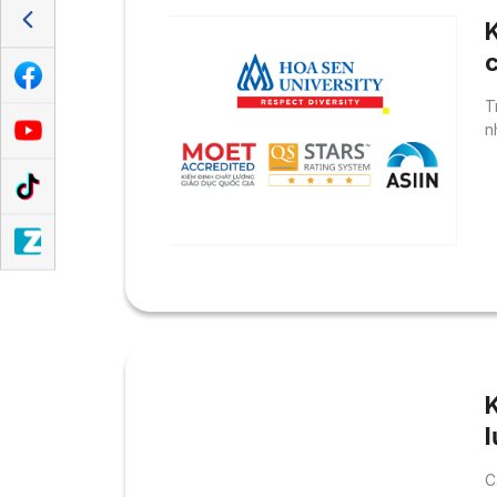
T
n
C