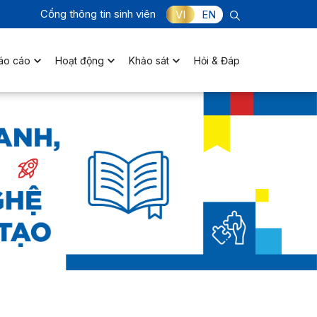
Cổng thông tin sinh viên
VI
EN
áo cáo
Hoạt động
Khảo sát
Hỏi & Đáp