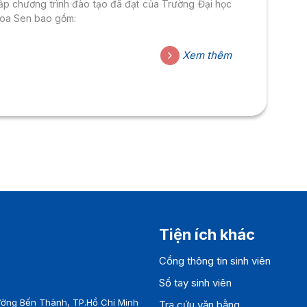
ấp chương trình đào tạo đã đạt của Trường Đại học
oa Sen bao gồm:
Xem thêm
Tiện ích khác
Cổng thông tin sinh viên
Sổ tay sinh viên
ờng Bến Thành, TP.Hồ Chí Minh
Tra cứu văn bằng