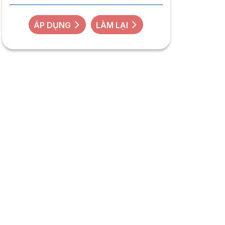
ÁP DỤNG
LÀM LẠI