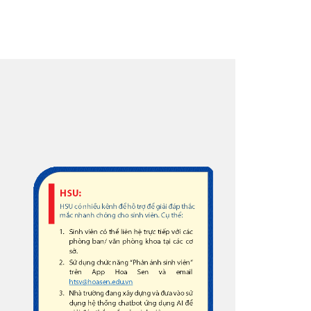
GIẢNG 
Nhà trường
trợ giải đáp thắc mắc nào
để thúc đẩy
chuyên môn