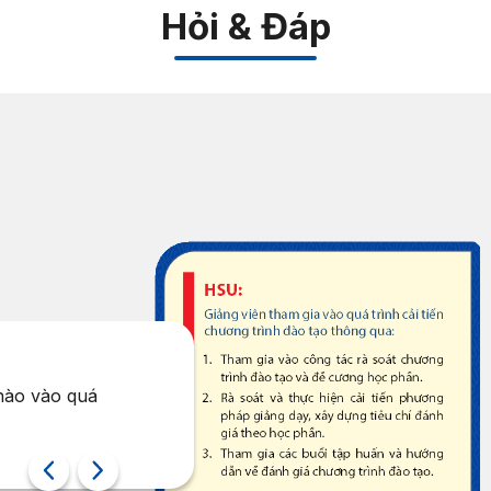
Hỏi & Đáp
SINH VIÊN
 nào vào quá
Nhà trường có kênh hỗ 
cho sinh viên?