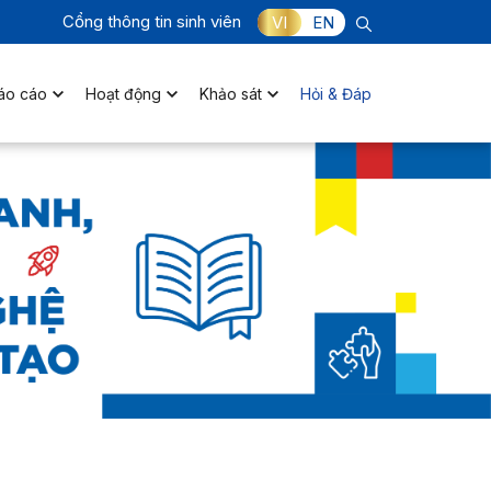
Cổng thông tin sinh viên
VI
EN
áo cáo
Hoạt động
Khảo sát
Hỏi & Đáp