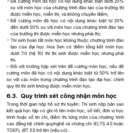
Đề cương môn đã học có nội dung khác biệt dưới 20%
so với môn học của chương trình đào tạo của trường thì
được miễn học, miễn thi, và không chuyển điểm;
Đề cương môn đã học có nội dung khác biệt từ 20%
đến dưới 50% so với môn học của chương trình đào tạo
của trường thì được miễn học nhưng phải thi;
Thí sinh hoàn tất môn học không thuộc chương trình đào
tạo của đại học Hoa Sen có điểm tổng kết môn học
dưới 7.0 (hệ 10) thì thí sinh được miễn học nhưng phải
thi.
– Đối với trường hợp xét trên đề cương môn học, nếu đề
cương môn đã học có nội dung khác biệt từ 50% trở lên
so với các môn trong chương trình đào tạo đại học chính
quy thì thí sinh không được miễn môn học.
6.3. Quy trình xét công nhận môn học
Trong thời gian nộp hồ sơ thi tuyển: Thí sinh nộp bản sao
kết quả học tập có ghi rõ tên môn học, số tiết, đơn vị học
trình hoặc số tín chỉ, điểm thi từng môn của chương trình
cao đẳng hệ chính quy/nghề và chứng chỉ IELTS 4.5 hoặc
TOEFL iBT 53 trở lên (nếu có).