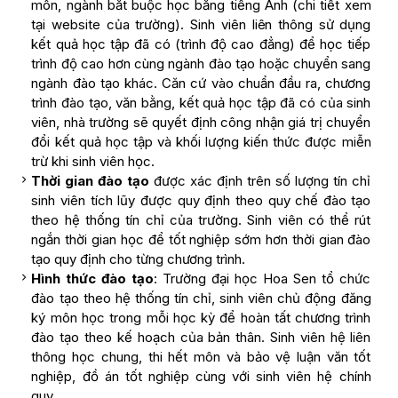
môn, ngành bắt buộc học bằng tiếng Anh (chi tiết xem
tại website của trường). Sinh viên liên thông sử dụng
kết quả học tập đã có (trình độ cao đẳng) để học tiếp
trình độ cao hơn cùng ngành đào tạo hoặc chuyển sang
ngành đào tạo khác. Căn cứ vào chuẩn đầu ra, chương
trình đào tạo, văn bằng, kết quả học tập đã có của sinh
viên, nhà trường sẽ quyết định công nhận giá trị chuyển
đổi kết quả học tập và khối lượng kiến thức được miễn
trừ khi sinh viên học.
Thời gian đào tạo
được xác định trên số lượng tín chỉ
sinh viên tích lũy được quy định theo quy chế đào tạo
theo hệ thống tín chỉ của trường. Sinh viên có thể rút
ngắn thời gian học để tốt nghiệp sớm hơn thời gian đào
tạo quy định cho từng chương trình.
Hình thức đào tạo
: Trường đại học Hoa Sen tổ chức
đào tạo theo hệ thống tín chỉ, sinh viên chủ động đăng
ký môn học trong mỗi học kỳ để hoàn tất chương trình
đào tạo theo kế hoạch của bản thân. Sinh viên hệ liên
thông học chung, thi hết môn và bảo vệ luận văn tốt
nghiệp, đồ án tốt nghiệp cùng với sinh viên hệ chính
quy.