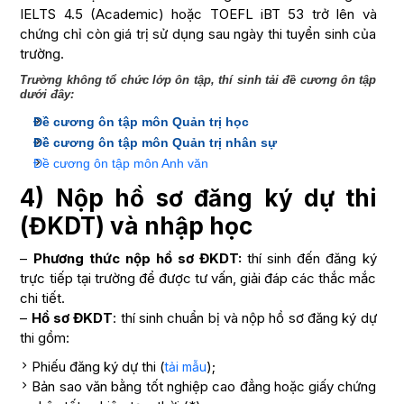
IELTS 4.5 (Academic) hoặc TOEFL iBT 53 trở lên và
chứng chỉ còn giá trị sử dụng sau ngày thi tuyển sinh của
trường.
Trường không tổ chức lớp ôn tập, thí sinh tải đề cương ôn tập
dưới đây:
Đề cương ôn tập môn Quản trị học
Đề cương ôn tập môn Quản trị nhân sự
Đề cương ôn tập môn Anh văn
4) Nộp hồ sơ đăng ký dự thi
(ĐKDT) và nhập học
–
Phương thức nộp hồ sơ ĐKDT:
thí sinh đến đăng k‎ý
trực tiếp tại trường để được tư vấn, giải đáp các thắc mắc
chi tiết.
–
Hồ sơ ĐKDT
: thí sinh chuẩn bị và nộp hồ sơ đăng k‎‎ý dự
thi gồm:
Phiếu đăng k‎‎ý dự thi (
);
tải mẫu
Bản sao văn bằng tốt nghiệp cao đẳng hoặc giấy chứng