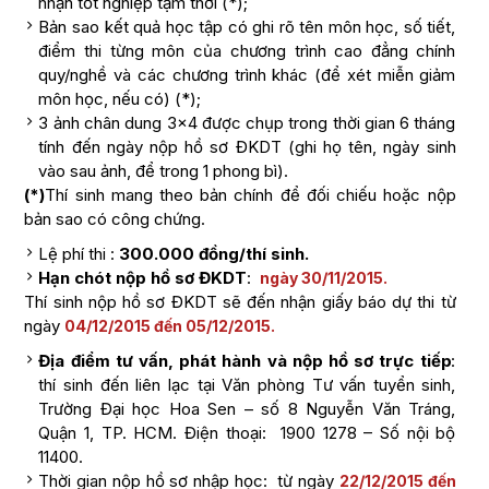
nhận tốt nghiệp tạm thời (*);
Bản sao kết quả học tập có ghi rõ tên môn học, số tiết,
điểm thi từng môn của chương trình cao đẳng chính
quy/nghề và các chương trình khác (để xét miễn giảm
môn học, nếu có) (*);
3 ảnh chân dung 3×4 được chụp trong thời gian 6 tháng
tính đến ngày nộp hồ sơ ĐKDT (ghi họ tên, ngày sinh
vào sau ảnh, để trong 1 phong bì).
(*)
Thí sinh mang theo bản chính để đối chiếu hoặc nộp
bản sao có công chứng.
Lệ phí thi :
300.000 đồng/thí sinh.
Hạn chót nộp hồ sơ ĐKDT
:
ngày 30/11/2015.
Thí sinh nộp hồ sơ ĐKDT sẽ đến nhận giấy báo dự thi từ
ngày
04/12/2015 đến 05/12/2015.
Địa điểm tư vấn, phát hành và nộp hồ sơ trực tiếp
:
thí sinh đến liên lạc tại Văn phòng Tư vấn tuyển sinh,
Trường Đại học Hoa Sen – số 8 Nguyễn Văn Tráng,
Quận 1, TP. HCM. Điện thoại: 1900 1278 – Số nội bộ
11400.
Thời gian nộp hồ sơ nhập học: từ ngày
22/12/2015 đến