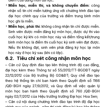
điểm của đúng môn đã học.
Miễn học, miễn thi, và không chuyển điểm
: công
nhận số tín chỉ miễn tương ứng với chương trình đào tạo
đại học chính quy của trường và điểm trung bình môn
học ghi là miễn.
Miễn học, phải thi
: không công nhận tín chỉ được miễn.
Sinh viên được miễn đăng ký môn học, được dự thi vào
cuối học kỳ khi có môn học này và điểm tổng kết/trung
bình môn học là điểm thi cuối học kỳ sinh viên đạt được.
Nếu thi không đạt, sinh viên phải đăng ký học lại môn
học này ở học kỳ sau (khi có lớp).
6.2. Tiêu chí xét công nhận môn học
– Căn cứ Quy định đào tạo liên thông trình độ cao đẳng,
đại học kèm theo Thông tư số 55/2012/TT-BGDĐT ngày
22/12/2012 của Bộ trưởng Bộ GD&ĐT; Quy chế đào tạo
theo hệ thống tín chỉ ban hành theo Quyết định số 1166
/QĐ-BGH ngày 27/9/2012, và Quy định về việc quản lý
môn học ban hành theo Quyết định số 760 /QĐ-BGH
ngày 02/7/2012 của Hiệu trưởng trường Đại học Hoa Sen;
– Căn cứ nội dung chương trình đào tạo trình độ đại học
chính quy của ngành , năm thí sinh đăng ký học liên thông