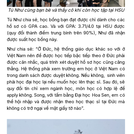
Tú Như cùng bạn bè và thầy cô khi còn học tập tại HSU
Tú Như chia sẻ, học bổng bạn đạt được chỉ dành cho các
hồ sơ có GPA cao. Và với GPA: 3.71/4.0 tại HSU được
(quy đổi thành điểm trung bình trên 90%), Như đã nhận
được suất học bổng này.
Như chia sẻ: “Ở Đức, hệ thống giáo dục khác so với ở
Việt Nam nên để được học tiếp bậc tiếp theo ở Đức phải
được cân nhắc, quá trình xét duyệt hồ sơ học cũng căng
thẳng. Hệ thống phải xem trường em học ở Việt Nam có
trong danh sách được duyệt không. Nếu không, sinh viên
phải học đại học lại nếu muốn học lên thạc sĩ. Sau đó, sẽ
quy đổi tín chỉ xem ngành học, môn học có hợp lệ để
apply không. Song, với tấm bằng Đại học Hoa Sen, em có
thể hội nhập và được nhận theo học thạc sĩ tại Đức mà
không có trở ngại về mặt giấy tờ nào”.