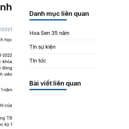
ành
Danh mục liên quan
/2021
Hoa Sen 35 năm
ch học
Tin sự kiện
1-2022
Tin tức
c khóa
ể đóng
h viên
Bài viết liên quan
 1 năm
hí của
ong TB
c kỳ 1