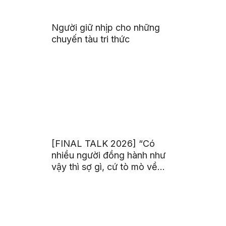
Người giữ nhịp cho những
chuyến tàu tri thức
[FINAL TALK 2026] “Có
nhiều người đồng hành như
vậy thì sợ gì, cứ tò mò về
thế giới thôi”