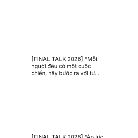
trị từ đam mê thể thao
[FINAL TALK 2026] “Mỗi
người đều có một cuộc
chiến, hãy bước ra với tư
thế của người chiến thắng”
[FINAL TALK 2026] “Áp lực