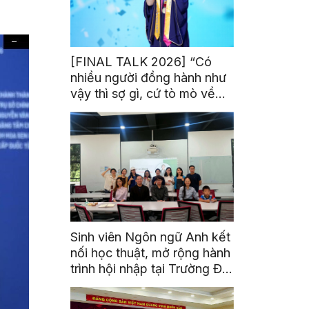
[FINAL TALK 2026] “Có
nhiều người đồng hành như
vậy thì sợ gì, cứ tò mò về
thế giới thôi”
Sinh viên Ngôn ngữ Anh kết
nối học thuật, mở rộng hành
trình hội nhập tại Trường Đại
học Quốc gia Malaysia