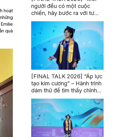
người đều có một cuộc
nh hoạt
chiến, hãy bước ra với tư
 những
thế của người chiến thắng”
 Emilie
ần quà
[FINAL TALK 2026] “Áp lực
tạo kim cương” – Hành trình
dám thử để tìm thấy chính
mình