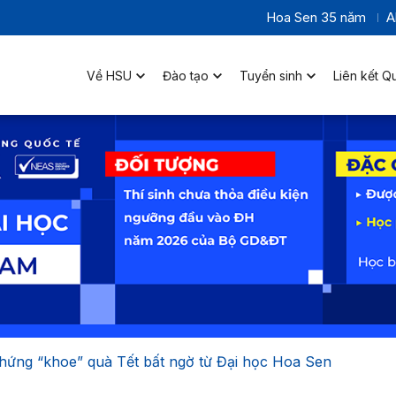
Hoa Sen 35 năm
A
Về HSU
Đào tạo
Tuyển sinh
Liên kết Q
 hứng “khoe” quà Tết bất ngờ từ Đại học Hoa Sen