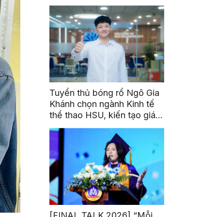
triển toàn cầu cho sinh viên
Tuyển thủ bóng rổ Ngô Gia
Khánh chọn ngành Kinh tế
thể thao HSU, kiến tạo giá
trị từ đam mê thể thao
[FINAL TALK 2026] “Mỗi