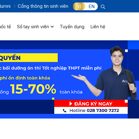
lumni
Cổng thông tin sinh viên
VI
EN
uốc tế
Sổ tay sinh viên
Tuyển dụng
Liên hệ