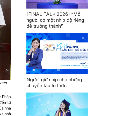
[FINAL TALK 2026] “Mỗi
người có một nhịp độ riêng
để trưởng thành”
Người giữ nhịp cho những
hoàn
chuyến tàu tri thức
ề Pháp
đến từ
ủa nhà
 xa nhà