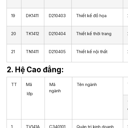
19
DK1411
D210403
Thiết kế đồ họa
20
TK1412
D210404
Thiết kế thời trang
21
TN1411
D210405
Thiết kế nội thất
2. Hệ Cao đẳng:
TT
Mã
Mã
Tên ngành
ngành
lớp
1
TV141A
C340101
Quản trị kinh doanh