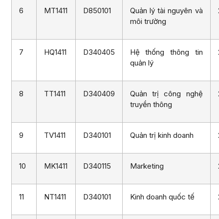
6
MT1411
D850101
Quản lý tài nguyên và
môi trường
7
HQ1411
D340405
Hệ thống thông tin
quản lý
8
TT1411
D340409
Quản trị công nghệ
truyền thông
9
TV1411
D340101
Quản trị kinh doanh
10
MK1411
D340115
Marketing
11
NT1411
D340101
Kinh doanh quốc tế