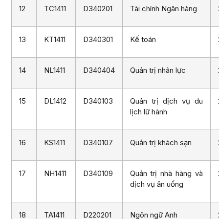
12
TC1411
D340201
Tài chính Ngân hàng
13
KT1411
D340301
Kế toán
14
NL1411
D340404
Quản trị nhân lực
15
DL1412
D340103
Quản trị dịch vụ du
lịch lữ hành
16
KS1411
D340107
Quản trị khách sạn
17
NH1411
D340109
Quản trị nhà hàng và
dịch vụ ăn uống
18
TA1411
D220201
Ngôn ngữ Anh