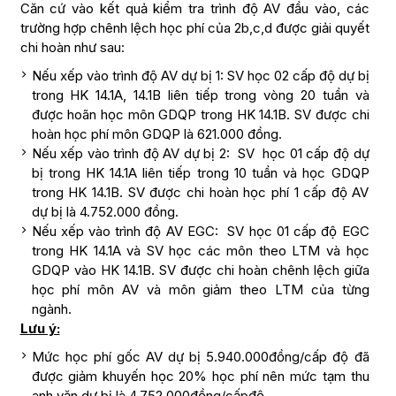
Căn cứ vào kết quả kiểm tra trình độ AV đầu vào, các
trường hợp chênh lệch học phí của 2b,c,d được giải quyết
chi hoàn như sau:
Nếu xếp vào trình độ AV dự bị 1: SV học 02 cấp độ dự bị
trong HK 14.1A, 14.1B liên tiếp trong vòng 20 tuần và
được hoãn học môn GDQP trong HK 14.1B. SV được chi
hoàn học phí môn GDQP là 621.000 đồng.
Nếu xếp vào trình độ AV dự bị 2: SV học 01 cấp độ dự
bị trong HK 14.1A liên tiếp trong 10 tuần và học GDQP
trong HK 14.1B. SV được chi hoàn học phí 1 cấp độ AV
dự bị là 4.752.000 đồng.
Nếu xếp vào trình độ AV EGC: SV học 01 cấp độ EGC
trong HK 14.1A và SV học các môn theo LTM và học
GDQP vào HK 14.1B. SV được chi hoàn chênh lệch giữa
học phí môn AV và môn giảm theo LTM của từng
ngành.
Lưu ý:
Mức học phí gốc AV dự bị 5.940.000đồng/cấp độ đã
được giảm khuyến học 20% học phí nên mức tạm thu
anh văn dự bị là 4.752.000đồng/cấpđộ.