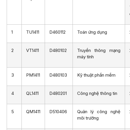
1
TU1411
D460112
Toán ứng dụng
2
VT1411
D480102
Truyền thông mạng
máy tính
3
PM1411
D480103
Kỹ thuật phần mềm
4
QL1411
D480201
Công nghệ thông tin
5
QM1411
D510406
Quản lý công nghệ
môi trường