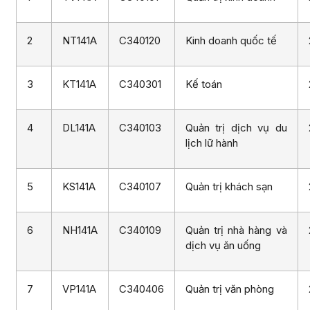
2
NT141A
C340120
Kinh doanh quốc tế
3
KT141A
C340301
Kế toán
4
DL141A
C340103
Quản trị dịch vụ du
lịch lữ hành
5
KS141A
C340107
Quản trị khách sạn
6
NH141A
C340109
Quản trị nhà hàng và
dịch vụ ăn uống
7
VP141A
C340406
Quản trị văn phòng