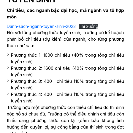
10 – 15 bức hình được sắp xếp kể chuyện.
hoặc ngành gần với ngành đăng ký xét
Phim/ Video ngắn dưới 5 phút thể hiện khả
tuyển.
Chỉ tiêu, các ngành bậc đại học, mã ngành và tổ hợp
năng kể chuyện và góc nhìn.
2 – 3 trang sáng tác truyện ngắn hoặc 5 trang
môn
Có chứng chỉ quốc tế hoặc văn bằng
kịch bản phim ngắn.
Xét tuyển trên Kết quả học tập (Học bạ)
quốc tế liên quan đến lĩnh vực, ngành
Danh-sach-nganh-tuyen-sinh-2023
Tải xuống
Phim/ Video ngắn dưới 5 phút thể hiện khả
3 năm Trung học phổ thông
đăng ký xét tuyển của các đơn vị như
Đối với từng phương thức tuyển sinh, Trường có kế hoạch
năng kể chuyện và góc nhìn.
Điểm trung bình cộng các môn học
Bộ Khoa học và Công nghệ, Microsoft,
phân bổ chỉ tiêu (dự kiến) của ngành, cho từng phương
trong cả năm lớp 10, lớp 11 và cả năm
thức như sau:
Cisco, NIIT, ARENA, APTECH.
lớp 12 từ 6,0 điểm trở lên (điểm làm tròn
Đạt giải khuyến khích trở lên của các
Phương thức 1: 1600 chỉ tiêu (40% trong tổng chỉ tiêu
đến một số thập phân). Điểm trúng
cuộc thi quốc gia, quốc tế, các cuộc thi
tuyển sinh)
tuyển không thấp hơn ngưỡng đảm bảo
năng khiếu ở các lĩnh vực, ngành xét
Phương thức 2: 1600 chỉ tiêu (40% trong tổng chỉ tiêu
chất lượng đầu vào của Trường quy
tuyển.
tuyển sinh)
định.
Phương thức 3: 400 chỉ tiêu (10% trong tổng chỉ tiêu
Tham gia phỏng vấn cùng hội đồng
Ngành xét tuyển: Tất cả các ngành bậc
tuyển sinh)
ngành do trường Đại học Hoa Sen tổ
đại học.
Phương thức 4: 400 chỉ tiêu (10% trong tổng chỉ tiêu
chức đạt từ 60 điểm trở lên (thang điểm
tuyển sinh)
Riêng đối với ngành Phim: Thí sinh đủ
100).
Trường hợp một phương thức còn thiếu chỉ tiêu do thí sinh
điều kiện trên và điểm ấn phẩm
Ngành xét tuyển: Tất cả các ngành bậc
nộp hồ sơ chưa đủ, Trường có thể điều chỉnh chỉ tiêu còn
portfolio đạt yêu cầu của Hội đồng
đại học.
thiếu sang phương thức còn lại (đảm bảo không ảnh
chuyên môn ngành. Chọn 1 trong 3
Riêng đối với ngành Phim: Thí sinh có một
hưởng đến quyền lợi, sự công bằng của thí sinh trong đợt
hình thức:
trong các điều kiện trên và điểm ấn phẩm