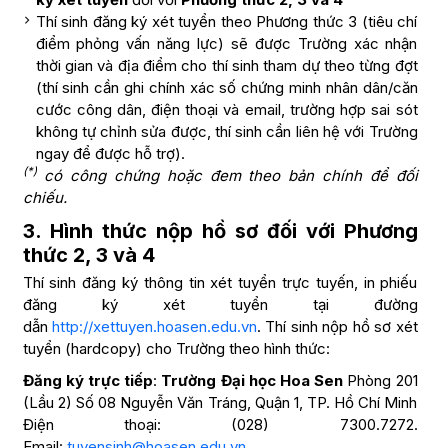
Thí sinh đăng ký xét tuyển theo Phương thức 3 (tiêu chí
điểm phỏng vấn năng lực) sẽ được Trường xác nhận
thời gian và địa điểm cho thí sinh tham dự theo từng đợt
(thí sinh cần ghi chính xác số chứng minh nhân dân/căn
cước công dân, điện thoại và email, trường hợp sai sót
không tự chỉnh sửa được, thí sinh cần liên hệ với Trường
ngay để được hỗ trợ).
(*)
có công chứng hoặc đem theo bản chính để đối
chiếu.
3. Hình thức nộp hồ sơ đối với Phương
thức 2, 3 và 4
Thí sinh đăng ký thông tin xét tuyển trực tuyến, in phiếu
đăng ký xét tuyển tại đường
dẫn
http://xettuyen.hoasen.edu.vn
. Thí sinh nộp hồ sơ xét
tuyển (hardcopy) cho Trường theo hình thức:
Đăng ký trực tiếp
:
Trường Đại học Hoa Sen
Phòng 201
(Lầu 2) Số 08 Nguyễn Văn Tráng, Quận 1, TP. Hồ Chí Minh
Điện thoại: (028) 7300.7272.
Email:
tuyensinh@hoasen.edu.vn