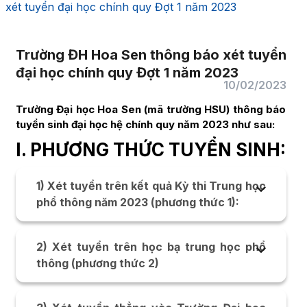
xét tuyển đại học chính quy Đợt 1 năm 2023
Trường ĐH Hoa Sen thông báo xét tuyển
đại học chính quy Đợt 1 năm 2023
10/02/2023
Trường Đại học Hoa Sen (mã trường HSU) thông báo
tuyển sinh đại học hệ chính quy năm 2023 như sau:
I. PHƯƠNG THỨC TUYỂN SINH:
1) Xét tuyển trên kết quả Kỳ thi Trung học
phổ thông năm 2023 (phương thức 1):
Thí sinh theo dõi và điều chỉnh nguyện
vọng, đăng ký nguyện vọng bổ sung theo
2) Xét tuyển trên học bạ trung học phổ
mốc thời gian qui định của Bộ Giáo dục và
thông (phương thức 2)
Đào tạo (BGDĐT).
Xét tuyển trên Kết quả học tập (Học bạ)
3 năm Trung học phổ thông, không tính