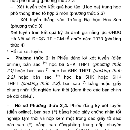
học phổ thông (phương thức 2.2)
Ngành xét tuyển: Tất cả các ngành bậc
– Xét tuyển trên Kết quả học tập (Học bạ) trung học
đại học.
phổ thông theo tổ hợp 3 môn (phương thức 2.3)
Riêng đối với ngành Phim: Thí sinh đủ
– Xét tuyển thẳng vào Trường Đại học Hoa Sen
điều kiện trên và điểm ấn phẩm
(phương thức 3)
portfolio đạt yêu cầu của Hội đồng
Xét tuyển trên kết quả kỳ thi đánh giá năng lực ĐHQG
chuyên môn ngành. Chọn 1 trong 3
Hà Nội và ĐHQG TP.HCM tổ chức năm 2023 (phương
hình thức:
thức 4)
10 – 15 bức hình được sắp xếp kể chuyện.
Hồ sơ xét tuyển:
– Phương thức 2:
In Phiếu đăng ký xét tuyển (điền
2 – 3 trang sáng tác truyện ngắn hoặc 5 trang
(*)
online), bản sao
học bạ 5HK THPT (
phương thức
kịch bản phim ngắn.
(*)
2.1)
hoặc bản sao
học bạ 6HK THPT
(phương thức
(*)
2.2)
hoặc bản sao
học bạ 5HK hoặc 6HK
Phim/ Video ngắn dưới 5 phút thể hiện khả
(*)
THPT
(phương thức 2.3),
bản sao
bằng hoặc giấy
năng kể chuyện và góc nhìn.
chứng nhận tốt nghiệp tạm thời (đem theo các bản chính
để đối chiếu).
–
Hồ sơ Phương thức 3,4:
Phiếu đăng ký xét tuyển
(điền online), bản sao (*) bằng hoặc giấy chứng nhận tốt
nghiệp tạm thời và nộp kèm một trong các giấy tờ sau:
bản sao (*) bằng cao đẳng/bằng trung cấp chuyên