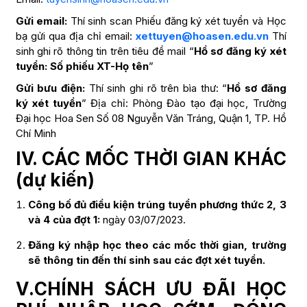
Gửi email:
Thí sinh scan Phiếu đăng ký xét tuyển và Học
bạ gửi qua địa chỉ email:
xettuyen@hoasen.edu.vn
Thí
sinh ghi rõ thông tin trên tiêu đề mail “
Hồ sơ đăng ký xét
tuyển: Số phiếu XT-Họ tên
”
Gửi bưu điện:
Thí sinh ghi rõ trên bìa thư: “
Hồ sơ đăng
ký xét tuyển
” Địa chỉ: Phòng Đào tạo đại học, Trường
Đại học Hoa Sen Số 08 Nguyễn Văn Tráng, Quận 1, TP. Hồ
Chí Minh
IV. CÁC MỐC THỜI GIAN KHÁC
(dự kiến)
Công bố đủ điều kiện trúng tuyển phương thức 2, 3
và 4 của đợt 1:
ngày 03/07/2023.
Đăng ký nhập học theo các mốc thời gian, trường
sẽ thông tin đến thí sinh sau các đợt xét tuyển.
V
.
CHÍNH SÁCH ƯU ĐÃI HỌC