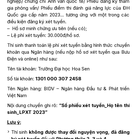
nghiệp/ chứng chỉ Anh văn quốc tế/ Phiếu đăng ký tham
gia phỏng vấn/ Phiếu điểm thi đánh giá năng lực của ĐH
Quốc gia cấp năm 2023… tương ứng với một trong các
điều kiện đăng ký xét tuyển.
– Hồ sơ minh chứng ưu tiên (nếu có);
– Lệ phí xét tuyển: 30.000đ/hồ sơ.
Thí sinh thanh toán lệ phí xét tuyển bằng hình thức chuyển
khoản qua Ngân hàng (nếu nộp hồ sơ xét tuyển qua Bưu
Điện và online) như sau:
Tên tài khoản: Trường Đại học Hoa Sen
Số tài khoản:
1301 000 307 2458
Tên Ngân hàng: BIDV – Ngân hàng Đầu tư & Phát triển
Việt Nam
Nội dung chuyển ghi rõ:
“Số phiếu xét tuyển_Họ tên thí
sinh_LPXT 2023”
Lưu ý:
Thí sinh
không được thay đổi nguyện vọng, đã đăng
ký xét tuyển
đối với
Phương thức 2, 3 và 4