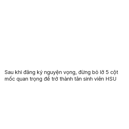
ưu đãi có thể kết thúc sớm vì số suất có
hạn.
Sau khi đăng ký nguyện vọng, đừng bỏ lỡ 5 cột
mốc quan trọng để trở thành tân sinh viên HSU