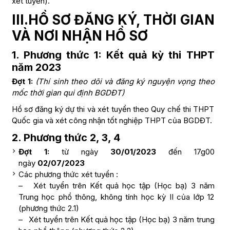
xét tuyển).
10 – 15 bức hình được sắp xếp kể chuyện.
portfolio đạt yêu cầu của Hội đồng
III.HỒ SƠ ĐĂNG KÝ, THỜI GIAN
chuyên môn ngành. Chọn 1 trong 3 hình
2 – 3 trang sáng tác truyện ngắn hoặc 5 trang
VÀ NƠI NHẬN HỒ SƠ
thức:
kịch bản phim ngắn.
10 – 15 bức hình được sắp xếp kể chuyện.
1.
Phương thức 1: Kết quả kỳ thi THPT
Phim/ Video ngắn dưới 5 phút thể hiện khả
2 – 3 trang sáng tác truyện ngắn hoặc 5 trang
năm 2023
năng kể chuyện và góc nhìn.
kịch bản phim ngắn.
Đợt 1:
(Thí sinh theo dõi và đăng ký nguyện vọng theo
Xét tuyển trên Kết quả học tập (Học bạ)
mốc thời gian qui định BGDĐT)
Phim/ Video ngắn dưới 5 phút thể hiện khả
Trung học phổ thông theo tổ hợp 3 môn
năng kể chuyện và góc nhìn.
Hồ sơ đăng ký dự thi và xét tuyển theo Quy chế thi THPT
Điểm trung bình cộng (03) ba môn
Quốc gia và xét công nhận tốt nghiệp THPT của BGDĐT.
trong tổ hợp đạt từ 6,0 điểm trở lên:
Điểm trung bình cả năm lớp 10, lớp 11,
2. Phương thức 2, 3, 4
HK1 lớp 12 môn 1, điểm trung bình cả
Đợt 1:
từ ngày
30/01/2023
đến 17g00
năm lớp 10, lớp 11, HK1 lớp 12 môn 2,
ngày
02/07/2023
điểm trung bình cả năm lớp 10, lớp 11,
Các phương thức xét tuyển :
HK1 lớp 12 môn 3 (điểm làm tròn một số
– Xét tuyển trên Kết quả học tập (Học bạ) 3 năm
thập phân). Điểm trúng tuyển không
Trung học phổ thông, không tính học kỳ II của lớp 12
(phương thức 2.1)
thấp hơn ngưỡng đảm bảo chất lượng
– Xét tuyển trên Kết quả học tập (Học bạ) 3 năm trung
đầu vào của Trường quy định.