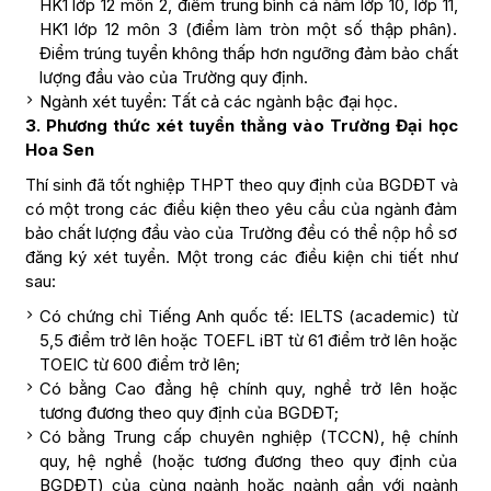
HK1 lớp 12 môn 2, điểm trung bình cả năm lớp 10, lớp 11,
HK1 lớp 12 môn 3 (điểm làm tròn một số thập phân).
Điểm trúng tuyển không thấp hơn ngưỡng đảm bảo chất
lượng đầu vào của Trường quy định.
Ngành xét tuyển: Tất cả các ngành bậc đại học.
3. Phương thức xét tuyển thẳng vào Trường Đại học
Hoa Sen
Thí sinh đã tốt nghiệp THPT theo quy định của BGDĐT và
có một trong các điều kiện theo yêu cầu của ngành đảm
bảo chất lượng đầu vào của Trường đều có thể nộp hồ sơ
đăng ký xét tuyển. Một trong các điều kiện chi tiết như
sau:
Có chứng chỉ Tiếng Anh quốc tế: IELTS (academic) từ
5,5 điểm trở lên hoặc TOEFL iBT từ 61 điểm trở lên hoặc
TOEIC từ 600 điểm trở lên;
Có bằng Cao đẳng hệ chính quy, nghề trở lên hoặc
tương đương theo quy định của BGDĐT;
Có bằng Trung cấp chuyên nghiệp (TCCN), hệ chính
quy, hệ nghề (hoặc tương đương theo quy định của
BGDĐT) của cùng ngành hoặc ngành gần với ngành