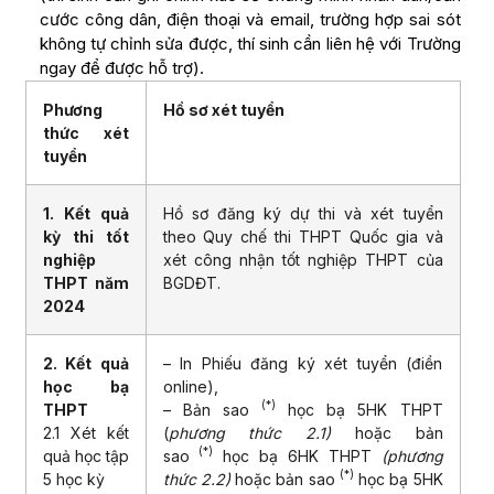
cước công dân, điện thoại và email, trường hợp sai sót
không tự chỉnh sửa được, thí sinh cần liên hệ với Trường
ngay để được hỗ trợ).
Phương
Hồ sơ xét tuyển
thức xét
tuyển
1. Kết quả
Hồ sơ đăng ký dự thi và xét tuyển
kỳ thi tốt
theo Quy chế thi THPT Quốc gia và
nghiệp
xét công nhận tốt nghiệp THPT của
THPT năm
BGDĐT.
2024
2. Kết quả
– In Phiếu đăng ký xét tuyển (điền
học bạ
online),
(*)
THPT
– Bản sao
học bạ 5HK THPT
2.1 Xét kết
(
phương thức 2.1)
hoặc bản
(*)
quả học tập
sao
học bạ 6HK THPT
(phương
(*)
5 học kỳ
thức 2.2)
hoặc bản sao
học bạ 5HK