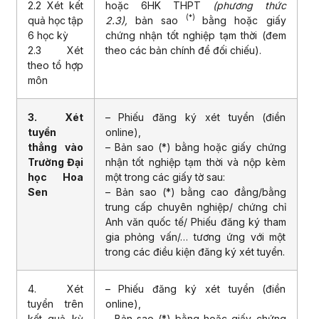
2.2 Xét kết
hoặc 6HK THPT
(phương thức
(*)
quả học tập
2.3),
bản sao
bằng hoặc giấy
6 học kỳ
chứng nhận tốt nghiệp tạm thời (đem
2.3 Xét
theo các bản chính để đối chiếu).
theo tổ hợp
môn
3. Xét
– Phiếu đăng ký xét tuyển (điền
tuyển
online),
thẳng vào
– Bản sao (*) bằng hoặc giấy chứng
Trường Đại
nhận tốt nghiệp tạm thời và nộp kèm
học Hoa
một trong các giấy tờ sau:
Sen
– Bản sao (*) bằng cao đẳng/bằng
trung cấp chuyên nghiệp/ chứng chỉ
Anh văn quốc tế/ Phiếu đăng ký tham
gia phỏng vấn/… tương ứng với một
trong các điều kiện đăng ký xét tuyển.
4. Xét
– Phiếu đăng ký xét tuyển (điền
tuyển trên
online),
kết quả kỳ
– Bản sao (*) bằng hoặc giấy chứng