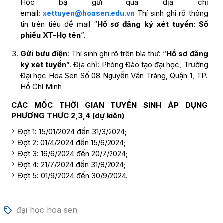
Học bạ gửi qua địa chỉ
email:
Thí sinh ghi rõ thông
xettuyen@hoasen.edu.vn
tin trên tiêu đề mail “
Hồ sơ đăng ký xét tuyển: Số
phiếu XT-Họ tên
”.
Gửi bưu điện
: Thí sinh ghi rõ trên bìa thư: “
Hồ sơ đăng
ký xét tuyển
”. Địa chỉ: Phòng Đào tạo đại học, Trường
Đại học Hoa Sen Số 08 Nguyễn Văn Tráng, Quận 1, TP.
Hồ Chí Minh
CÁC MỐC THỜI GIAN TUYỂN SINH ÁP DỤNG
PHƯƠNG THỨC 2,3,4 (dự kiến)
Đợt 1: 15/01/2024 đến 31/3/2024;
Đợt 2: 01/4/2024 đến 15/6/2024;
Đợt 3: 16/6/2024 đến 20/7/2024;
Đợt 4: 21/7/2024 đến 31/8/2024;
Đợt 5: 01/9/2024 đến 30/9/2024.
đại học hoa sen