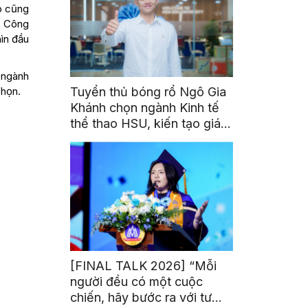
ập cũng
rị Công
ìn đầu
n ngành
chọn.
Tuyển thủ bóng rổ Ngô Gia
Khánh chọn ngành Kinh tế
thể thao HSU, kiến tạo giá
trị từ đam mê thể thao
[FINAL TALK 2026] “Mỗi
người đều có một cuộc
chiến, hãy bước ra với tư