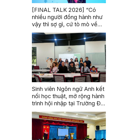
[FINAL TALK 2026] “Có
nhiều người đồng hành như
vậy thì sợ gì, cứ tò mò về
thế giới thôi”
Sinh viên Ngôn ngữ Anh kết
nối học thuật, mở rộng hành
trình hội nhập tại Trường Đại
học Quốc gia Malaysia