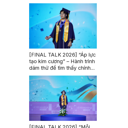
thế của người chiến thắng”
[FINAL TALK 2026] “Áp lực
tạo kim cương” – Hành trình
dám thử để tìm thấy chính
mình
[FINAL TALK 2026] “Mỗi