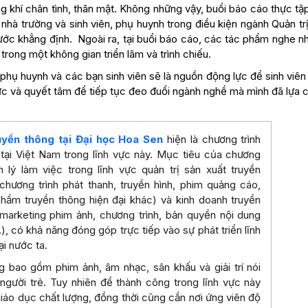
g khí chân tình, thân mật. Không những vậy, buổi báo cáo thực t
 nhà trường và sinh viên, phụ huynh trong điều kiện ngành Quản t
ước khẳng định. Ngoài ra, tại buổi báo cáo, các tác phẩm nghe nh
trong một không gian triển lãm và trình chiếu.
 phụ huynh và các bạn sinh viên sẽ là nguồn động lực để sinh viê
c và quyết tâm để tiếp tục đeo đuổi ngành nghề mà mình đã lựa 
uyền thông tại Đại học Hoa Sen
hiện là chương trình
tại Việt Nam trong lĩnh vực này. Mục tiêu của chương
 lý làm việc trong lĩnh vực quản trị sản xuất truyền
chương trình phát thanh, truyền hình, phim quảng cáo,
phẩm truyền thông hiện đại khác) và kinh doanh truyền
marketing phim ảnh, chương trình, bản quyền nội dung
, có khả năng đóng góp trực tiếp vào sự phát triển lĩnh
i nước ta.
 bao gồm phim ảnh, âm nhạc, sân khấu và giải trí nói
gười trẻ. Tuy nhiên để thành công trong lĩnh vực này
iáo dục chất lượng, đồng thời cũng cần nơi ứng viên độ