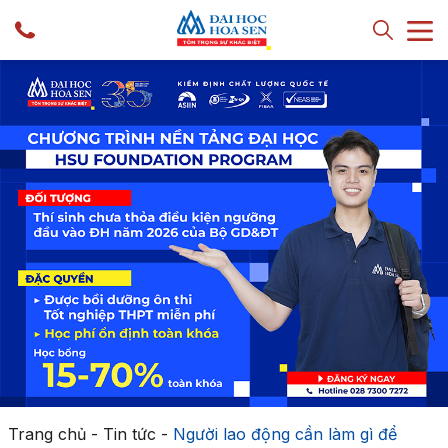
Trang chủ
-
Tin tức
-
Người lao động cần làm gì để