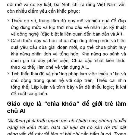
cởi mở và có kỷ luật, bà Ninh chỉ ra rằng Việt Nam vẫn
còn nhiều điểm yếu cần khắc phục:
Thiếu cơ sở, trung tâm đủ quy mô và hiệu quả để đáp
ứng đúng mức và kịp thời nhu cầu về nhân lực kỹ thuật
và công nghệ (đặc biệt là liên quan đến bán dẫn và AI).
Cách thức dạy và học chưa đáp ứng đúng mức và hiệu
quả yêu cầu của giai đoạn mới, cụ thể chưa phát huy
khả năng phân tích và tổng hợp; Khả năng so sánh và
đánh giá tư duy phản biện; Chưa cập nhật kiến thức
theo xu thế; Hạn chế về vận dụng AI…
Tinh thần thái độ và phương pháp làm việc thiếu tự tin và
chủ động trong quan hệ với cấp trên; Thiếu cái nhìn
tổng thể; Lập luận và trình bày vấn đề thiếu logic; Ít khi
đề xuất sáng kiến.
Giáo dục là “chìa khóa” để giới trẻ làm
chủ AI
“AI đang phát triển mạnh mẽ như hiện nay, chúng ta vẫn
nặng về kiến thức, data dữ liệu đã có sẵn rồi thì đặt
nặng vấn đề này để làm gì khi chỉ cần bấm là có. Trong