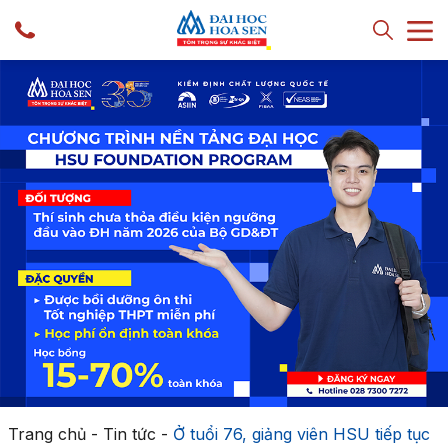
Trang chủ
-
Tin tức
-
Ở tuổi 76, giảng viên HSU tiếp tục