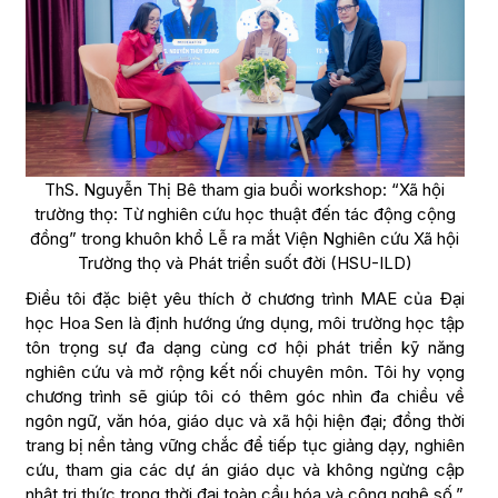
ThS. Nguyễn Thị Bê tham gia buổi workshop: “Xã hội
trường thọ: Từ nghiên cứu học thuật đến tác động cộng
đồng” trong khuôn khổ Lễ ra mắt Viện Nghiên cứu Xã hội
Trường thọ và Phát triển suốt đời (HSU-ILD)
Điều tôi đặc biệt yêu thích ở chương trình MAE của Đại
học Hoa Sen là định hướng ứng dụng, môi trường học tập
tôn trọng sự đa dạng cùng cơ hội phát triển kỹ năng
nghiên cứu và mở rộng kết nối chuyên môn. Tôi hy vọng
chương trình sẽ giúp tôi có thêm góc nhìn đa chiều về
ngôn ngữ, văn hóa, giáo dục và xã hội hiện đại; đồng thời
trang bị nền tảng vững chắc để tiếp tục giảng dạy, nghiên
cứu, tham gia các dự án giáo dục và không ngừng cập
nhật tri thức trong thời đại toàn cầu hóa và công nghệ số.”