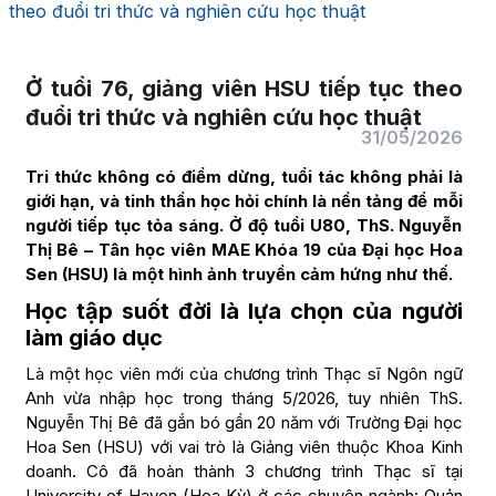
theo đuổi tri thức và nghiên cứu học thuật
Ở tuổi 76, giảng viên HSU tiếp tục theo
đuổi tri thức và nghiên cứu học thuật
31/05/2026
Tri thức không có điểm dừng, tuổi tác không phải là
giới hạn, và tinh thần học hỏi chính là nền tảng để mỗi
người tiếp tục tỏa sáng. Ở độ tuổi U80, ThS. Nguyễn
Thị Bê – Tân học viên MAE Khóa 19 của Đại học Hoa
Sen (HSU) là một hình ảnh truyền cảm hứng như thế.
Học tập suốt đời là lựa chọn của người
làm giáo dục
Là một học viên mới của chương trình Thạc sĩ Ngôn ngữ
Anh vừa nhập học trong tháng 5/2026, tuy nhiên ThS.
Nguyễn Thị Bê đã gắn bó gần 20 năm với Trường Đại học
Hoa Sen (HSU) với vai trò là Giảng viên thuộc Khoa Kinh
doanh. Cô đã hoàn thành 3 chương trình Thạc sĩ tại
University of Haven (Hoa Kỳ) ở các chuyên ngành: Quản