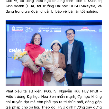
tuổi 76, cô đang theo học chương trình Tiến sĩ Quản trị
Kinh doanh (DBA) tại Trường Đại học UCSI (Malaysia) và
đang trong giai đoạn chuẩn bị bảo vệ luận án tốt nghiệp.
Phát biểu tại sự kiện, PGS.TS. Nguyễn Hữu Huy Nhựt –
Hiệu trưởng Đại học Hoa Sen nhấn mạnh, đại học không
chỉ truyền đạt mà còn phải tạo ra tri thức mới, đóng góp
giải pháp cho xã hội. Theo đó, HSU định hướng xây dựng