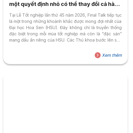
một quyết định nhỏ có thể thay đổi cả hành
trình
Tại Lễ Tốt nghiệp lần thứ 45 năm 2026, Final Talk tiếp tục
là một trong những khoảnh khắc được mong đợi nhất của
Đại học Hoa Sen (HSU). Đây không chỉ là truyền thống
đặc biệt trong mỗi mùa tốt nghiệp mà còn là “đặc sản”
mang dấu ấn riêng của HSU. Các Thủ khoa bước lên sân
khấu để kể lại câu chuyện trưởng thành của chính mình,
truyền cảm hứng cho hàng nghìn sinh viên, phụ huynh và
Xem thêm
cả những thí sinh đang đứng trước ngưỡng cửa đại học.
Những lời chia sẻ ấy càng trở nên...