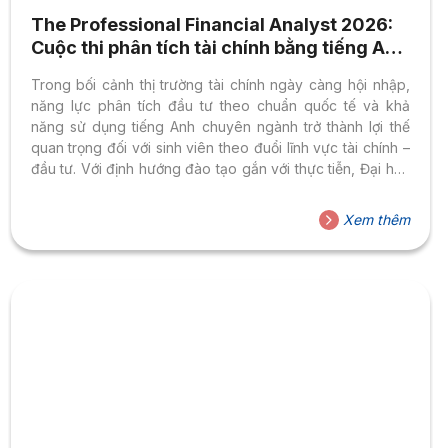
The Professional Financial Analyst 2026:
Cuộc thi phân tích tài chính bằng tiếng Anh
do sinh viên HSU tổ chức
Trong bối cảnh thị trường tài chính ngày càng hội nhập,
năng lực phân tích đầu tư theo chuẩn quốc tế và khả
năng sử dụng tiếng Anh chuyên ngành trở thành lợi thế
quan trọng đối với sinh viên theo đuổi lĩnh vực tài chính –
đầu tư. Với định hướng đào tạo gắn với thực tiễn, Đại học
Hoa Sen (HSU) tiếp tục trao quyền để sinh viên chủ động
kiến tạo những sân chơi học thuật quy mô lớn, nơi người
Xem thêm
học được rèn luyện năng lực nghề nghiệp ngay từ khi
còn trên giảng đường. Vừa...