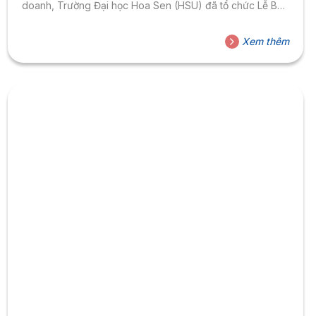
doanh, Trường Đại học Hoa Sen (HSU) đã tổ chức Lễ Bảo
vệ Luận văn và Báo cáo tốt nghiệp Cử nhân Học kỳ 2,
năm học 2025 – 2026 cho sinh viên các ngành Quản trị
Xem thêm
Kinh doanh, Quản trị Nhân lực, Tài chính – Ngân hàng và
Kế toán. Không chỉ là...