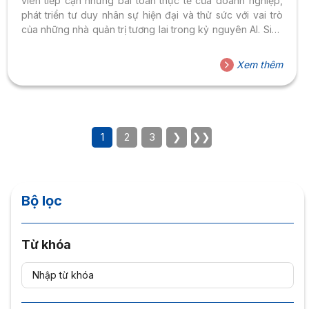
viên tiếp cận những bài toán thực tế của doanh nghiệp,
phát triển tư duy nhân sự hiện đại và thử sức với vai trò
của những nhà quản trị tương lai trong kỷ nguyên AI. Sinh
viên tiếp cận ngành nhân sự từ góc nhìn thực tiễn doanh
nghiệp Tối 20/5/2026, Lễ khởi động cuộc thi “Nhà quản trị
Xem thêm
nhân sự tương lai 2026” đã diễn ra tại Đại học Hoa Sen.
Đây là cuộc...
1
2
3
❯
❯❯
Bộ lọc
Từ khóa