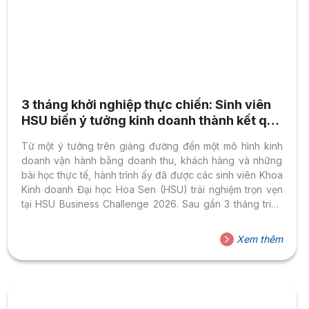
3 tháng khởi nghiệp thực chiến: Sinh viên
HSU biến ý tưởng kinh doanh thành kết quả
thực
Từ một ý tưởng trên giảng đường đến một mô hình kinh
doanh vận hành bằng doanh thu, khách hàng và những
bài học thực tế, hành trình ấy đã được các sinh viên Khoa
Kinh doanh Đại học Hoa Sen (HSU) trải nghiệm trọn vẹn
tại HSU Business Challenge 2026. Sau gần 3 tháng triển
khai, Vòng Chung kết và Gala Trao giải diễn ra vào chiều
ngày 23/7/2026 đã khép lại mùa giải bằng những dự án
Xem thêm
kinh doanh được xây dựng từ tư duy, bản lĩnh và trải
nghiệm của sinh viên. Khi môn học trở thành...