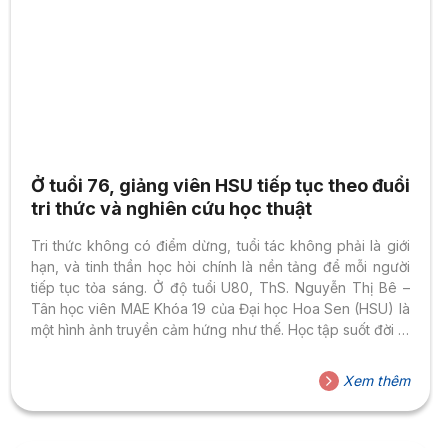
Ở tuổi 76, giảng viên HSU tiếp tục theo đuổi
tri thức và nghiên cứu học thuật
Tri thức không có điểm dừng, tuổi tác không phải là giới
hạn, và tinh thần học hỏi chính là nền tảng để mỗi người
tiếp tục tỏa sáng. Ở độ tuổi U80, ThS. Nguyễn Thị Bê –
Tân học viên MAE Khóa 19 của Đại học Hoa Sen (HSU) là
một hình ảnh truyền cảm hứng như thế. Học tập suốt đời là
lựa chọn của người làm giáo dục Là một học viên mới của
chương trình Thạc sĩ Ngôn ngữ Anh vừa nhập học trong
Xem thêm
tháng 5/2026, tuy nhiên ThS. Nguyễn Thị Bê đã gắn bó
gần...