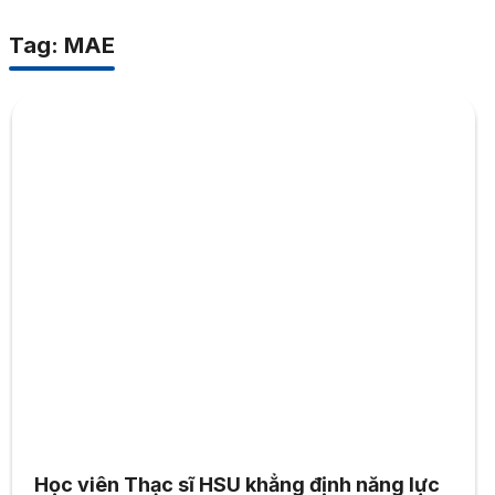
Tag: MAE
Học viên Thạc sĩ HSU khẳng định năng lực