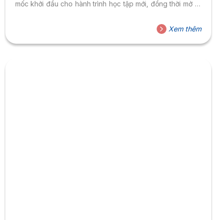
mốc khởi đầu cho hành trình học tập mới, đồng thời mở ra
không gian kết nối giữa tri thức, tư duy lãnh đạo và trải
nghiệm thực tiễn trong môi trường học thuật hiện đại.
Xem thêm
Trong không khí trang trọng, các tân học viên chính thức
gia nhập cộng đồng Sau đại...