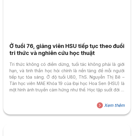
Ở tuổi 76, giảng viên HSU tiếp tục theo đuổi
tri thức và nghiên cứu học thuật
Tri thức không có điểm dừng, tuổi tác không phải là giới
hạn, và tinh thần học hỏi chính là nền tảng để mỗi người
tiếp tục tỏa sáng. Ở độ tuổi U80, ThS. Nguyễn Thị Bê –
Tân học viên MAE Khóa 19 của Đại học Hoa Sen (HSU) là
một hình ảnh truyền cảm hứng như thế. Học tập suốt đời là
lựa chọn của người làm giáo dục Là một học viên mới của
chương trình Thạc sĩ Ngôn ngữ Anh vừa nhập học trong
Xem thêm
tháng 5/2026, tuy nhiên ThS. Nguyễn Thị Bê đã gắn bó
gần...