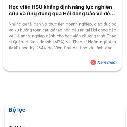
Học viên HSU khẳng định năng lực nghiên
cứu và ứng dụng qua Hội đồng bảo vệ đề
án tốt nghiệp thạc sĩ
Những đề tài gắn với thực tiễn doanh nghiệp, giáo dục số
và xu hướng toàn cầu đã tạo nên dấu ấn tại Hội đồng bảo
vệ Đề án tốt nghiệp dành cho học viên chương trình Thạc
sĩ Quản trị Kinh doanh (MBA) và Thạc sĩ Ngôn ngữ Anh
(MAE) học kỳ 2544 do Viện Sau đại học và Lãnh đạo –
Trường Đại học Hoa Sen (HSU) tổ chức. Không khí buổi
bảo vệ cho thấy sự nghiêm túc trong học thuật, đồng thời
Xem thêm
phản ánh rõ tư duy ứng dụng và khả năng giải quyết vấn
đề...
Bộ lọc