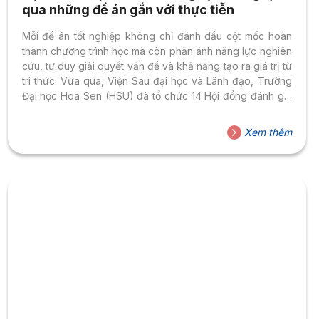
qua những đề án gắn với thực tiễn
Mỗi đề án tốt nghiệp không chỉ đánh dấu cột mốc hoàn
thành chương trình học mà còn phản ánh năng lực nghiên
cứu, tư duy giải quyết vấn đề và khả năng tạo ra giá trị từ
tri thức. Vừa qua, Viện Sau đại học và Lãnh đạo, Trường
Đại học Hoa Sen (HSU) đã tổ chức 14 Hội đồng đánh giá
đề án tốt nghiệp cho 61 học viên chương trình Thạc sĩ
Quản trị Kinh doanh (MBA) và Thạc sĩ Ngôn ngữ Anh
Xem thêm
(MAE), ghi nhận nhiều đề tài có tính ứng dụng cao, xuất
phát từ...