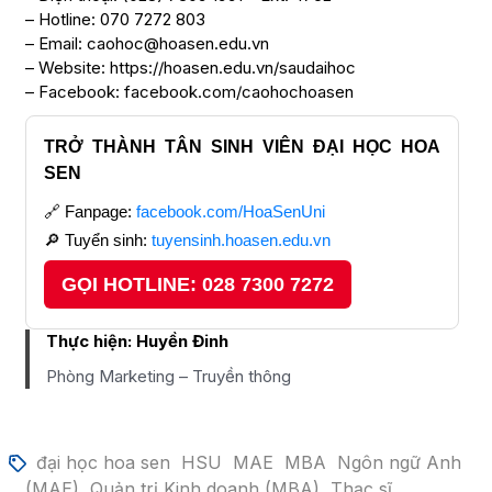
– Hotline: 070 7272 803
– Email: caohoc@hoasen.edu.vn
– Website: https://hoasen.edu.vn/saudaihoc
– Facebook: facebook.com/caohochoasen
TRỞ THÀNH TÂN SINH VIÊN ĐẠI HỌC HOA
SEN
Fanpage:
facebook.com/HoaSenUni
Tuyển sinh:
tuyensinh.hoasen.edu.vn
GỌI HOTLINE: 028 7300 7272
Thực hiện:
Huyền Đinh
Phòng Marketing – Truyền thông
đại học hoa sen
HSU
MAE
MBA
Ngôn ngữ Anh
(MAE)
Quản trị Kinh doanh (MBA)
Thạc sĩ