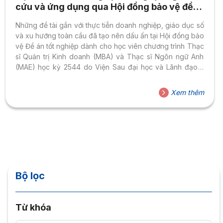
cứu và ứng dụng qua Hội đồng bảo vệ đề
án tốt nghiệp thạc sĩ
Những đề tài gắn với thực tiễn doanh nghiệp, giáo dục số
và xu hướng toàn cầu đã tạo nên dấu ấn tại Hội đồng bảo
vệ Đề án tốt nghiệp dành cho học viên chương trình Thạc
sĩ Quản trị Kinh doanh (MBA) và Thạc sĩ Ngôn ngữ Anh
(MAE) học kỳ 2544 do Viện Sau đại học và Lãnh đạo –
Trường Đại học Hoa Sen (HSU) tổ chức. Không khí buổi
bảo vệ cho thấy sự nghiêm túc trong học thuật, đồng thời
Xem thêm
phản ánh rõ tư duy ứng dụng và khả năng giải quyết vấn
đề...
Bộ lọc
Từ khóa