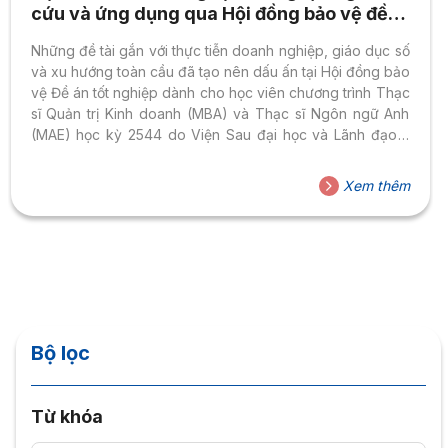
cứu và ứng dụng qua Hội đồng bảo vệ đề
án tốt nghiệp thạc sĩ
Những đề tài gắn với thực tiễn doanh nghiệp, giáo dục số
và xu hướng toàn cầu đã tạo nên dấu ấn tại Hội đồng bảo
vệ Đề án tốt nghiệp dành cho học viên chương trình Thạc
sĩ Quản trị Kinh doanh (MBA) và Thạc sĩ Ngôn ngữ Anh
(MAE) học kỳ 2544 do Viện Sau đại học và Lãnh đạo –
Trường Đại học Hoa Sen (HSU) tổ chức. Không khí buổi
bảo vệ cho thấy sự nghiêm túc trong học thuật, đồng thời
Xem thêm
phản ánh rõ tư duy ứng dụng và khả năng giải quyết vấn
đề...
Bộ lọc
Từ khóa