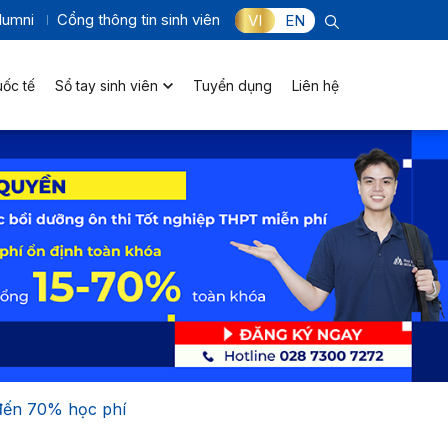
lumni
Cổng thông tin sinh viên
VI
EN
uốc tế
Sổ tay sinh viên
Tuyển dụng
Liên hệ
 đến 70% học phí