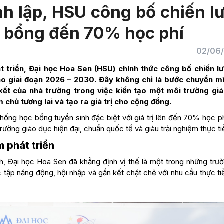
h lập, HSU công bố chiến l
c bổng đến 70% học phí
02/06
 triển, Đại học Hoa Sen (HSU) chính thức công bố chiến lư
 cho giai đoạn 2026 – 2030. Đây không chỉ là bước chuyển m
kết của nhà trường trong việc kiến tạo một môi trường gi
 chủ tương lai và tạo ra giá trị cho cộng đồng.
thống học bổng tuyển sinh đặc biệt với giá trị lên đến 70% học p
trường giáo dục hiện đại, chuẩn quốc tế và giàu trải nghiệm thực ti
 phát triển
h, Đại học Hoa Sen đã khẳng định vị thế là một trong những trườ
c tập năng động, hội nhập và gắn kết chặt chẽ với nhu cầu thực t