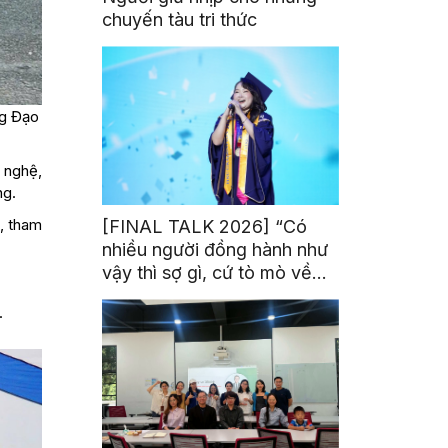
chuyến tàu tri thức
ng Đạo
 nghệ,
ng.
, tham
[FINAL TALK 2026] “Có
nhiều người đồng hành như
vậy thì sợ gì, cứ tò mò về
thế giới thôi”
.