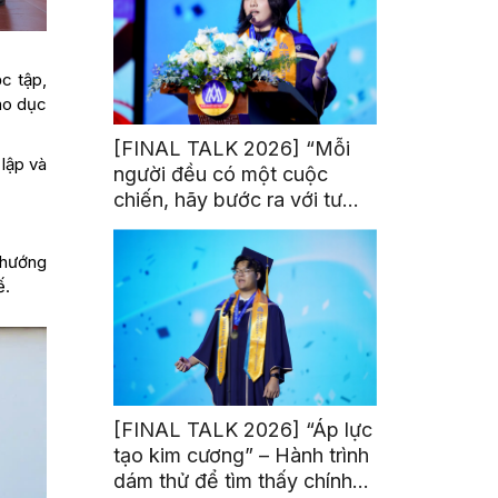
c tập,
áo dục
[FINAL TALK 2026] “Mỗi
 lập và
người đều có một cuộc
chiến, hãy bước ra với tư
thế của người chiến thắng”
 hướng
ế.
[FINAL TALK 2026] “Áp lực
tạo kim cương” – Hành trình
dám thử để tìm thấy chính