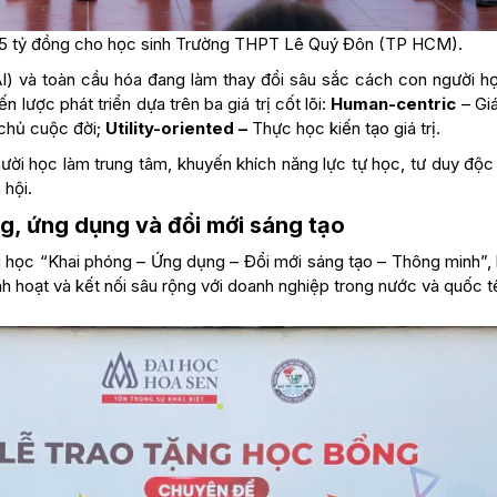
 3,5 tỷ đồng cho học sinh Trường THPT Lê Quý Đôn (TP HCM).
(AI) và toàn cầu hóa đang làm thay đổi sâu sắc cách con người họ
n lược phát triển dựa trên ba giá trị cốt lõi:
Human-centric
– Gi
chủ cuộc đời;
Utility-oriented –
Thực học kiến tạo giá trị.
gười học làm trung tâm, khuyến khích năng lực tự học, tư duy độc
 hội.
ng, ứng dụng và đổi mới sáng tạo
ại học “Khai phóng – Ứng dụng – Đổi mới sáng tạo – Thông minh”,
inh hoạt và kết nối sâu rộng với doanh nghiệp trong nước và quốc t