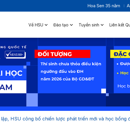
Hoa Sen 35 năm
A
Về HSU
Đào tạo
Tuyển sinh
Liên kết Q
lập, HSU công bố chiến lược phát triển mới và học bổng