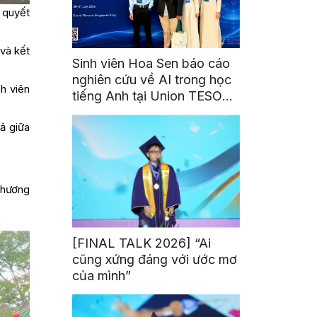
 quyết
và kết
Sinh viên Hoa Sen báo cáo
nghiên cứu về AI trong học
h viên
tiếng Anh tại Union TESOL
2026 ở Singapore
ả giữa
 chương
[FINAL TALK 2026] “Ai
cũng xứng đáng với ước mơ
của mình”