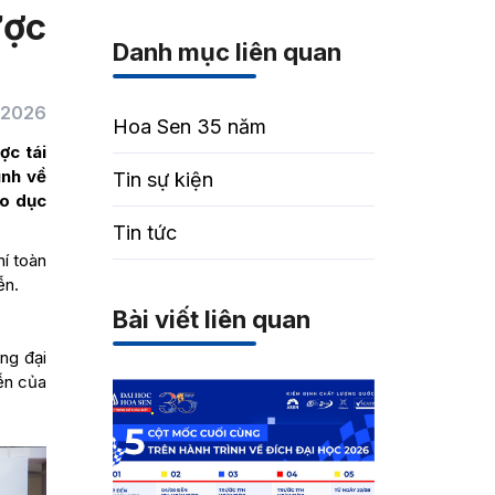
ược
Danh mục liên quan
/2026
Hoa Sen 35 năm
ợc tái
ình về
Tin sự kiện
áo dục
Tin tức
hí toàn
ễn.
Bài viết liên quan
ng đại
iễn của