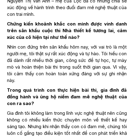
Nguyễn Thị Vân Anh – mẹ của Lộc đã có những chia sẻ
xúc động về hành trình theo đuổi đam mê nghệ thuật của
con trai mình.
Chứng kiến khoảnh khắc con mình được vinh danh
trên sân khấu cuộc thi Nhà thiết kế tương lai, cảm
xúc của cô hiện tại như thế nào?
Nhìn con đứng trên sân khấu hôm nay, với vai trò là một
người mẹ, tôi thật sự rất xúc động và tự hào. Tôi hiểu con
đã dành rất nhiều thời gian, công sức để tự học, tự mày
mò và hoàn thiện bài thi trong suốt thời gian qua. Vì vậy,
tôi cảm thấy con hoàn toàn xứng đáng với sự ghi nhận
này.
Trong quá trình con thực hiện bài thi, gia đình đã
đồng hành và ủng hộ niềm đam mê nghệ thuật của
con ra sao?
Gia đình tôi không làm trong lĩnh vực nghệ thuật nên cũng
không có nhiều kiến thức chuyên môn về thiết kế hay
sáng tạo. Nhưng khi nhận thấy con có đam mê, chúng tôi
luôn cố gắng tạo điều kiện tốt nhất để con phát triển khả