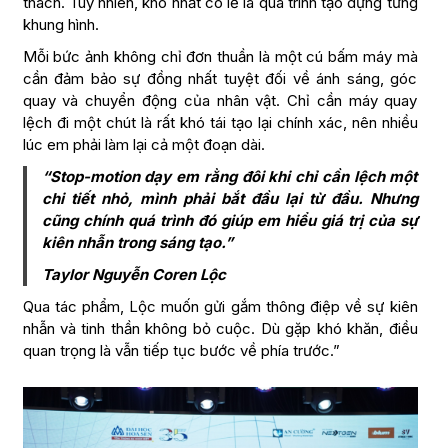
thách. Tuy nhiên, khó nhất có lẽ là quá trình tạo dựng từng
khung hình.
Mỗi bức ảnh không chỉ đơn thuần là một cú bấm máy mà
cần đảm bảo sự đồng nhất tuyệt đối về ánh sáng, góc
quay và chuyển động của nhân vật. Chỉ cần máy quay
lệch đi một chút là rất khó tái tạo lại chính xác, nên nhiều
lúc em phải làm lại cả một đoạn dài.
“Stop-motion dạy em rằng đôi khi chỉ cần lệch một
chi tiết nhỏ, mình phải bắt đầu lại từ đầu. Nhưng
cũng chính quá trình đó giúp em hiểu giá trị của sự
kiên nhẫn trong sáng tạo.”
Taylor Nguyễn Coren Lộc
Qua tác phẩm, Lộc muốn gửi gắm thông điệp về sự kiên
nhẫn và tinh thần không bỏ cuộc. Dù gặp khó khăn, điều
quan trọng là vẫn tiếp tục bước về phía trước.”