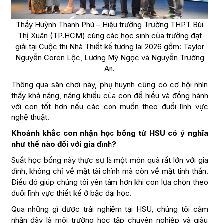
Thầy Huỳnh Thanh Phú – Hiệu trưởng Trường THPT Bùi
Thị Xuân (TP.HCM) cùng các học sinh của trường đạt
giải tại Cuộc thi Nhà Thiết kế tương lai 2026 gồm: Taylor
Nguyễn Coren Lộc, Lương Mỹ Ngọc và Nguyễn Trường
An.
Thông qua sân chơi này, phụ huynh cũng có cơ hội nhìn
thấy khả năng, năng khiếu của con để hiểu và đồng hành
với con tốt hơn nếu các con muốn theo đuổi lĩnh vực
nghệ thuật.
Khoảnh khắc con nhận học bổng từ HSU có ý nghĩa
như thế nào đối với gia đình?
Suất học bổng này thực sự là một món quà rất lớn với gia
đình, không chỉ về mặt tài chính mà còn về mặt tinh thần.
Điều đó giúp chúng tôi yên tâm hơn khi con lựa chọn theo
đuổi lĩnh vực thiết kế ở bậc đại học.
Qua những gì được trải nghiệm tại HSU, chúng tôi cảm
nhận đây là môi trường học tập chuyên nghiệp và giàu