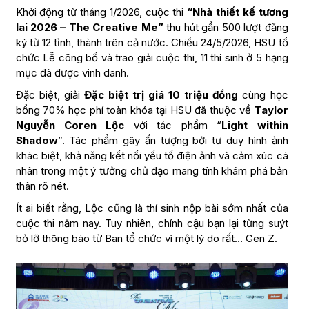
Khởi động từ tháng 1/2026, cuộc thi
“Nhà thiết kế tương
lai 2026 – The Creative Me”
thu hút gần 500 lượt đăng
ký từ 12 tỉnh, thành trên cả nước. Chiều 24/5/2026, HSU tổ
chức Lễ công bố và trao giải cuộc thi, 11 thí sinh ở 5 hạng
mục đã được vinh danh.
Đặc biệt, giải
Đặc biệt trị giá 10 triệu đồng
cùng học
bổng 70% học phí toàn khóa tại HSU đã thuộc về
Taylor
Nguyễn Coren Lộc
với tác phẩm “
Light within
Shadow
”. Tác phẩm gây ấn tượng bởi tư duy hình ảnh
khác biệt, khả năng kết nối yếu tố điện ảnh và cảm xúc cá
nhân trong một ý tưởng chủ đạo mang tính khám phá bản
thân rõ nét.
Ít ai biết rằng, Lộc cũng là thí sinh nộp bài sớm nhất của
cuộc thi năm nay. Tuy nhiên, chính cậu bạn lại từng suýt
bỏ lỡ thông báo từ Ban tổ chức vì một lý do rất… Gen Z.